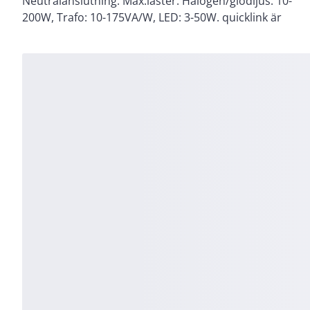
Neutralanslutning. Max.laster: Halogen/glödljus: 10-
är nödvändigt för driftsättning. Applikation finns
200W, Trafo: 10-175VA/W, LED: 3-50W. quicklink är