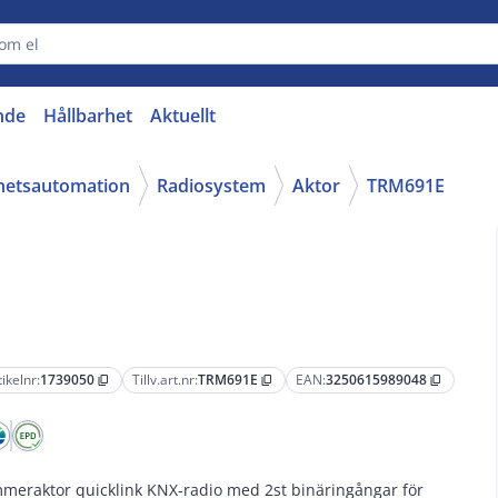
nde
Hållbarhet
Aktuellt
ghetsautomation
Radiosystem
Aktor
TRM691E
tikelnr:
1739050
Tillv.art.nr:
TRM691E
EAN:
3250615989048
content_copy
content_copy
content_copy
meraktor quicklink KNX-radio med 2st binäringångar för