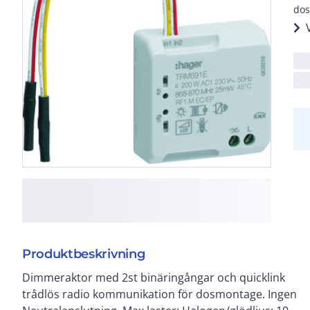
dos
Produktbeskrivning
Dimmeraktor med 2st binäringångar och quicklink
enkla trådlösa KNX produkter med
trådlös radio kommunikation för dosmontage. Ingen
tryckknappsprogrammering, inga verktyg eller dator