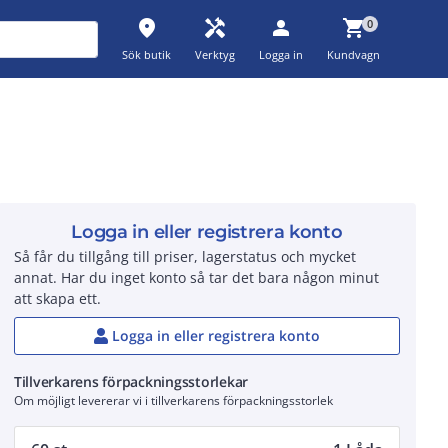
place
handyman
person
shopping_cart
0
Sök butik
Verktyg
Logga in
Kundvagn
Logga in eller registrera konto
Så får du tillgång till priser, lagerstatus och mycket
annat. Har du inget konto så tar det bara någon minut
att skapa ett.
Logga in eller registrera konto
Tillverkarens förpackningsstorlekar
Om möjligt levererar vi i tillverkarens förpackningsstorlek