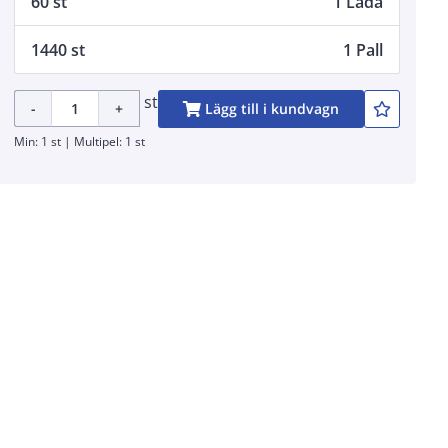
60 st
1 Låda
1440 st
1 Pall
st
-
+
Lägg till i kundvagn
Min: 1 st | Multipel: 1 st