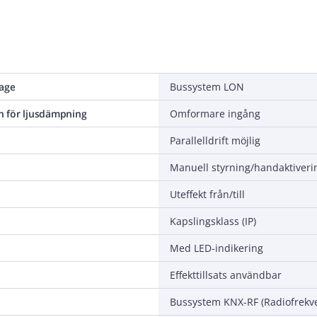
tage
Bussystem LON
 för ljusdämpning
Omformare ingång
Parallelldrift möjlig
Manuell styrning/handaktiveri
Uteffekt från/till
Kapslingsklass (IP)
Med LED-indikering
Effekttillsats användbar
Bussystem KNX-RF (Radiofrekv