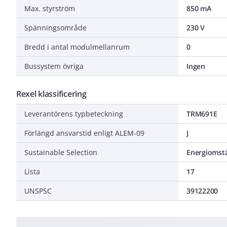
Max. styrström
850 mA
Spänningsområde
230 V
Bredd i antal modulmellanrum
0
Bussystem övriga
Ingen
Rexel klassificering
Leverantörens typbeteckning
TRM691E
Förlängd ansvarstid enligt ALEM-09
J
Sustainable Selection
Energiomstä
Lista
17
UNSPSC
39122200