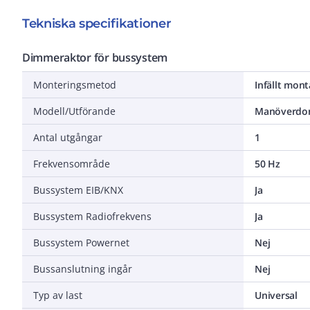
Tekniska specifikationer
Dimmeraktor för bussystem
Monteringsmetod
Infällt mon
Modell/Utförande
Manöverdon
Antal utgångar
1
Frekvensområde
50 Hz
Bussystem EIB/KNX
Ja
Bussystem Radiofrekvens
Ja
Bussystem Powernet
Nej
Bussanslutning ingår
Nej
Typ av last
Universal