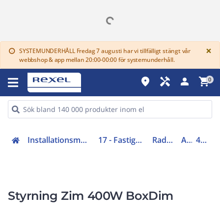
G
×
SYSTEMUNDERHÅLL Fredag 7 augusti har vi tillfälligt stängt vår
info
webbshop & app mellan 20:00-00:00 för systemunderhåll.
place
handyman
person
shopping_cart
0
Installationsmateriel (11-15, 17, 18)
17 - Fastighetsautomation
Radiosystem
Aktor
4509350
Styrning Zim 400W BoxDim