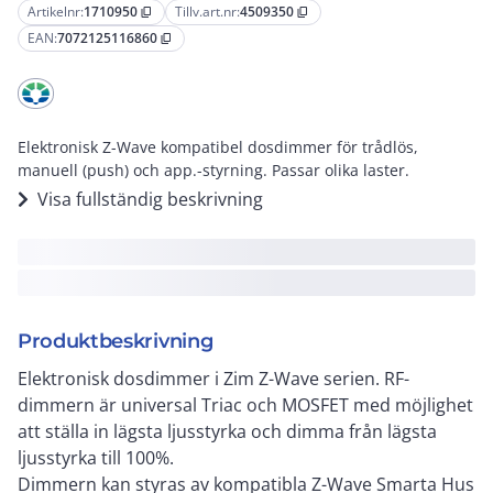
Artikelnr:
1710950
Tillv.art.nr:
4509350
content_copy
content_copy
EAN:
7072125116860
content_copy
Elektronisk Z-Wave kompatibel dosdimmer för trådlös,
manuell (push) och app.-styrning. Passar olika laster.
Visa fullständig beskrivning
Produktbeskrivning
Elektronisk dosdimmer i Zim Z-Wave serien. RF-
dimmern är universal Triac och MOSFET med möjlighet
att ställa in lägsta ljusstyrka och dimma från lägsta
ljusstyrka till 100%.
Dimmern kan styras av kompatibla Z-Wave Smarta Hus