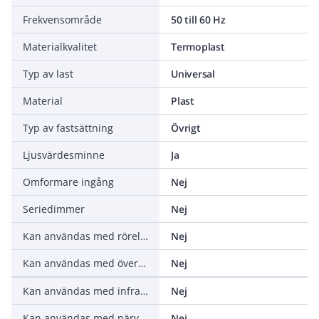
Frekvensområde
50 till 60 Hz
Materialkvalitet
Termoplast
Typ av last
Universal
Material
Plast
Typ av fastsättning
Övrigt
Ljusvärdesminne
Ja
Omformare ingång
Nej
Seriedimmer
Nej
Kan användas med rörelsesensor
Nej
Kan användas med överföringsknapp
Nej
Kan användas med infrarödknapp
Nej
Kan användas med närvaroindikator
Nej