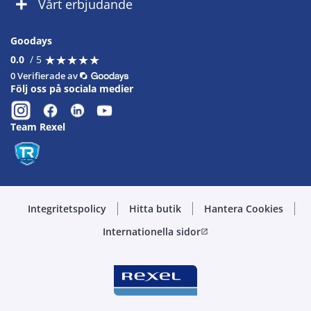
Vårt erbjudande
Goodays
★
★
★
★
★
★
★
★
★
★
0.0
/ 5
0 Verifierade av
Följ oss på sociala medier
Team Rexel
Integritetspolicy
Hitta butik
Hantera Cookies
Internationella sidor
open_in_new