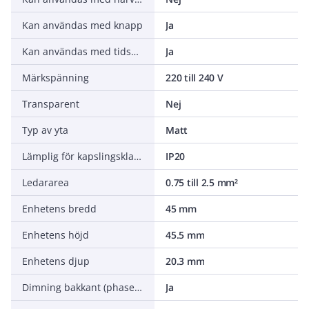
Kan användas med knapp
Ja
Kan användas med tidsomkopplare/timer
Ja
Märkspänning
220 till 240 V
Transparent
Nej
Typ av yta
Matt
Lämplig för kapslingsklass (IP)
IP20
Ledararea
0.75 till 2.5 mm²
Enhetens bredd
45 mm
Enhetens höjd
45.5 mm
Enhetens djup
20.3 mm
Dimning bakkant (phase cut-off)
Ja