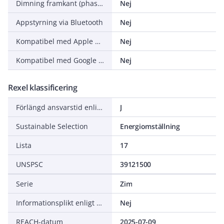
Dimning framkant (phase cut-on)
Nej
Appstyrning via Bluetooth
Nej
Kompatibel med Apple HomeKit
Nej
Kompatibel med Google Assistant
Nej
Rexel klassificering
Förlängd ansvarstid enligt ALEM-09
J
Sustainable Selection
Energiomställning
Lista
17
UNSPSC
39121500
Serie
Zim
Informationsplikt enligt REACH
Nej
REACH-datum
2025-07-09