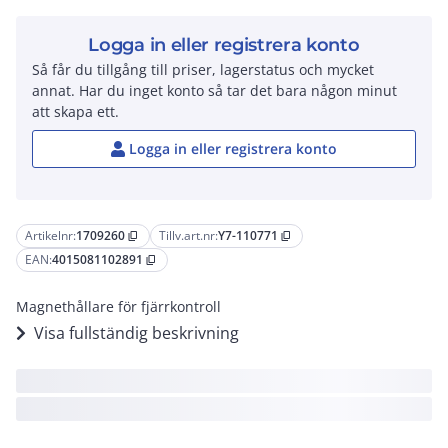
Logga in eller registrera konto
Så får du tillgång till priser, lagerstatus och mycket
annat. Har du inget konto så tar det bara någon minut
att skapa ett.
Logga in eller registrera konto
Artikelnr:
1709260
Tillv.art.nr:
Y7-110771
content_copy
content_copy
EAN:
4015081102891
content_copy
Magnethållare för fjärrkontroll
Visa fullständig beskrivning