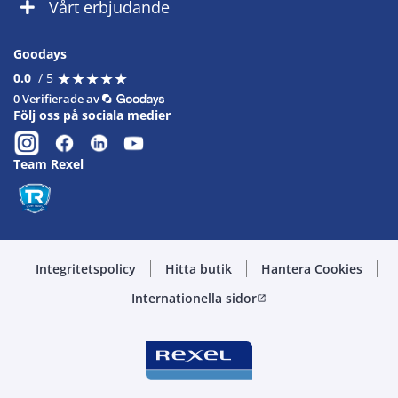
Vårt erbjudande
Goodays
★
★
★
★
★
★
★
★
★
★
0.0
/ 5
0 Verifierade av
Följ oss på sociala medier
Team Rexel
Integritetspolicy
Hitta butik
Hantera Cookies
Internationella sidor
open_in_new