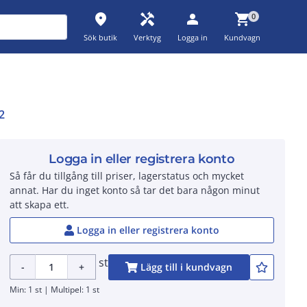
place
handyman
person
shopping_cart
0
Sök butik
Verktyg
Logga in
Kundvagn
2
Logga in eller registrera konto
Så får du tillgång till priser, lagerstatus och mycket
annat. Har du inget konto så tar det bara någon minut
att skapa ett.
Logga in eller registrera konto
st
-
+
Lägg till i kundvagn
Min: 1 st | Multipel: 1 st