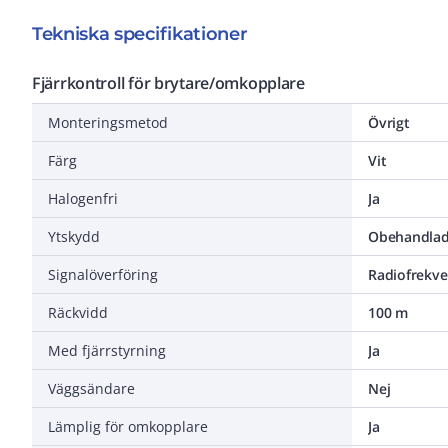
Tekniska specifikationer
Fjärrkontroll för brytare/omkopplare
Monteringsmetod
Övrigt
Färg
Vit
Halogenfri
Ja
Ytskydd
Obehandla
Signalöverföring
Radiofrekve
Räckvidd
100 m
Med fjärrstyrning
Ja
Väggsändare
Nej
Lämplig för omkopplare
Ja