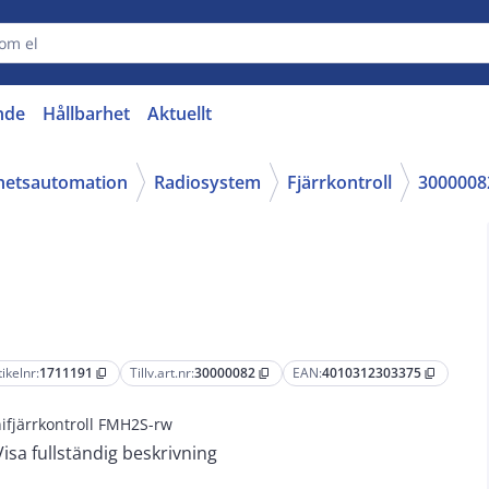
nde
Hållbarhet
Aktuellt
ghetsautomation
Radiosystem
Fjärrkontroll
3000008
tikelnr:
1711191
Tillv.art.nr:
30000082
EAN:
4010312303375
content_copy
content_copy
content_copy
ifjärrkontroll FMH2S-rw
Visa fullständig beskrivning