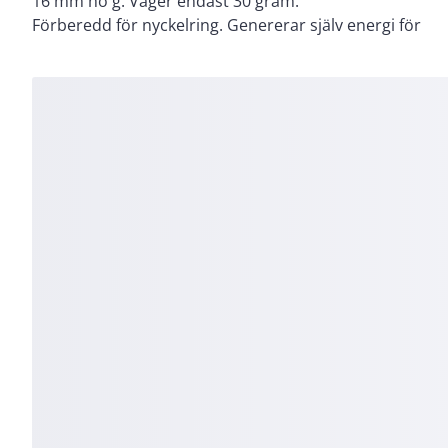
16 mm hö g. Väger endast 30 gram.
Förberedd för nyckelring. Genererar själv energi för