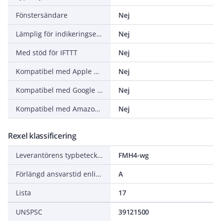
Fönstersändare
Nej
Lämplig för indikeringselement
Nej
Med stöd för IFTTT
Nej
Kompatibel med Apple HomeKit
Nej
Kompatibel med Google Assistant
Nej
Kompatibel med Amazon Alexa
Nej
Rexel klassificering
Leverantörens typbeteckning
FMH4-wg
Förlängd ansvarstid enligt ALEM-09
A
Lista
17
UNSPSC
39121500