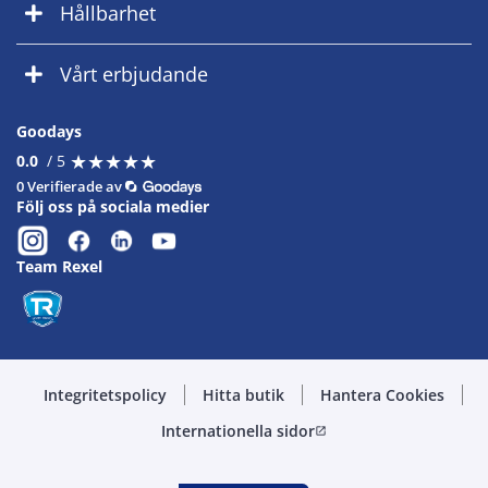
Hållbarhet
Vårt erbjudande
Goodays
★
★
★
★
★
★
★
★
★
★
0.0
/ 5
0 Verifierade av
Följ oss på sociala medier
Team Rexel
Integritetspolicy
Hitta butik
Hantera Cookies
Internationella sidor
open_in_new