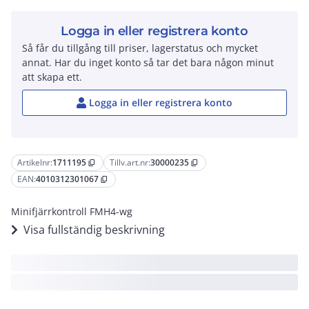
Logga in eller registrera konto
Så får du tillgång till priser, lagerstatus och mycket
annat. Har du inget konto så tar det bara någon minut
att skapa ett.
Logga in eller registrera konto
Artikelnr:
1711195
Tillv.art.nr:
30000235
content_copy
content_copy
EAN:
4010312301067
content_copy
Minifjärrkontroll FMH4-wg
Visa fullständig beskrivning