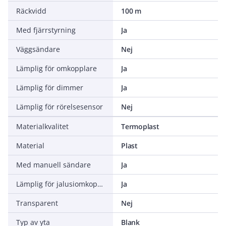
Räckvidd
100 m
Med fjärrstyrning
Ja
Väggsändare
Nej
Lämplig för omkopplare
Ja
Lämplig för dimmer
Ja
Lämplig för rörelsesensor
Nej
Materialkvalitet
Termoplast
Material
Plast
Med manuell sändare
Ja
Lämplig för jalusiomkopplare
Ja
Transparent
Nej
Typ av yta
Blank