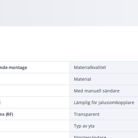
ande montage
Materialkvalitet
Material
Med manuell sändare
d
Lämplig för jalusiomkopplare
ns (RF)
Transparent
Typ av yta
Fönstersändare