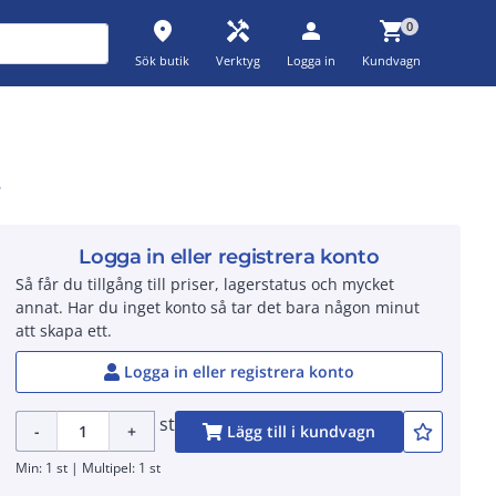
place
handyman
person
shopping_cart
0
Sök butik
Verktyg
Logga in
Kundvagn
3
Logga in eller registrera konto
Så får du tillgång till priser, lagerstatus och mycket
annat. Har du inget konto så tar det bara någon minut
att skapa ett.
Logga in eller registrera konto
st
-
+
Lägg till i kundvagn
Min: 1 st | Multipel: 1 st