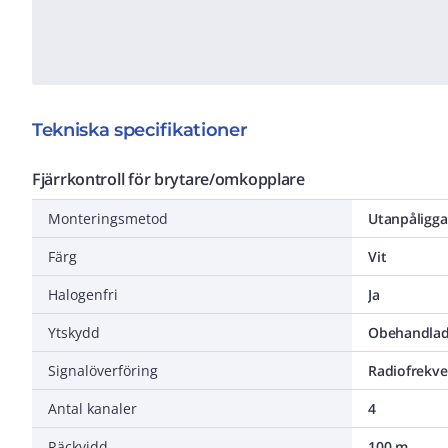
Tekniska specifikationer
Fjärrkontroll för brytare/omkopplare
Monteringsmetod
Utanpåligg
Färg
Vit
Halogenfri
Ja
Ytskydd
Obehandla
Signalöverföring
Radiofrekve
Antal kanaler
4
Räckvidd
100 m