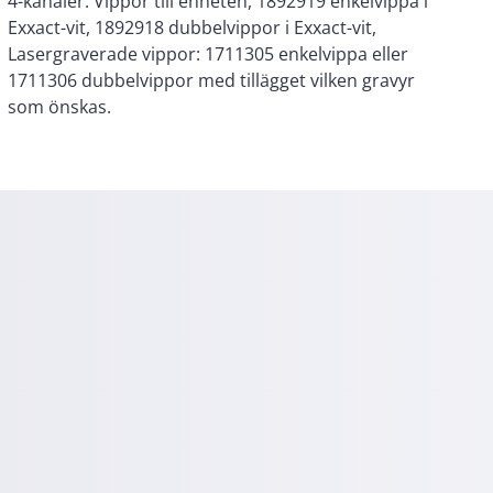
4-kanaler. Vippor till enheten, 1892919 enkelvippa i
Exxact-vit, 1892918 dubbelvippor i Exxact-vit,
Lasergraverade vippor: 1711305 enkelvippa eller
1711306 dubbelvippor med tillägget vilken gravyr
som önskas.