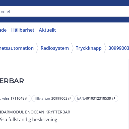
nde
Hållbarhet
Aktuellt
ghetsautomation
Radiosystem
Tryckknapp
3099900
TERBAR
tikelnr:
1711048
Tillv.art.nr:
30999003
EAN:
4010312318539
content_copy
content_copy
content_copy
NDARMODUL ENOCEAN KRYPTERBAR
Visa fullständig beskrivning