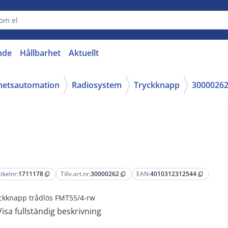
nde
Hållbarhet
Aktuellt
ghetsautomation
Radiosystem
Tryckknapp
3000026
tikelnr:
1711178
Tillv.art.nr:
30000262
EAN:
4010312312544
content_copy
content_copy
content_copy
ckknapp trådlös FMT55/4-rw
Visa fullständig beskrivning