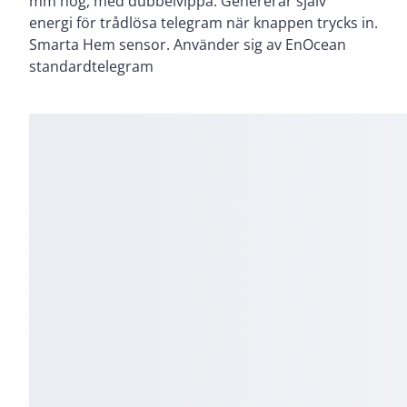
mm hög, med dubbelvippa. Genererar själv
energi för trådlösa telegram när knappen trycks in.
Smarta Hem sensor. Använder sig av EnOcean
standardtelegram