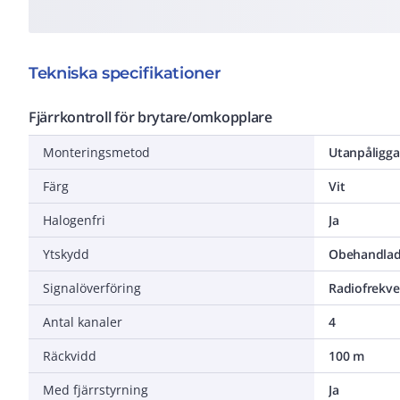
Tekniska specifikationer
Fjärrkontroll för brytare/omkopplare
Monteringsmetod
Utanpåligg
Färg
Vit
Halogenfri
Ja
Ytskydd
Obehandla
Signalöverföring
Radiofrekve
Antal kanaler
4
Räckvidd
100 m
Med fjärrstyrning
Ja