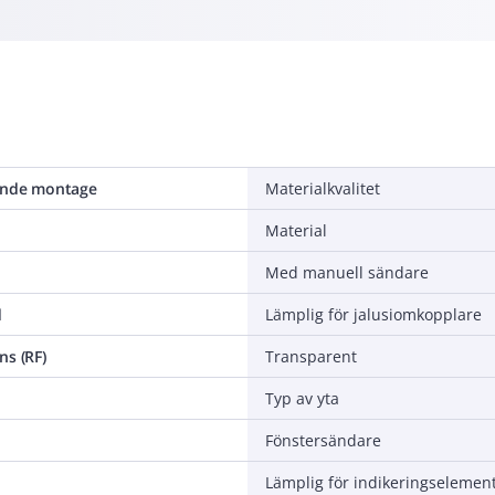
ande montage
Materialkvalitet
Material
Med manuell sändare
d
Lämplig för jalusiomkopplare
ns (RF)
Transparent
Typ av yta
Fönstersändare
Lämplig för indikeringselemen