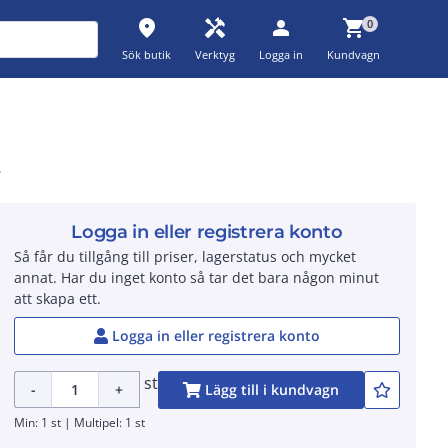
place
handyman
person
shopping_cart
0
Sök butik
Verktyg
Logga in
Kundvagn
2
Logga in eller registrera konto
Så får du tillgång till priser, lagerstatus och mycket
annat. Har du inget konto så tar det bara någon minut
att skapa ett.
Logga in eller registrera konto
st
-
+
Lägg till i kundvagn
Min: 1 st | Multipel: 1 st