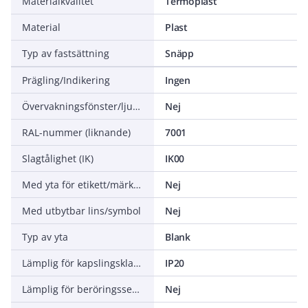
Materialkvalitet
Termoplast
Material
Plast
Typ av fastsättning
Snäpp
Prägling/Indikering
Ingen
Övervakningsfönster/ljusuttag
Nej
RAL-nummer (liknande)
7001
Slagtålighet (IK)
IK00
Med yta för etikett/märkning
Nej
Med utbytbar lins/symbol
Nej
Typ av yta
Blank
Lämplig för kapslingsklass (IP)
IP20
Lämplig för beröringssensor för bussystem
Nej