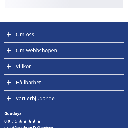
Om oss
Om webbshopen
Villkor
Hållbarhet
Vårt erbjudande
Goodays
★
★
★
★
★
★
★
★
★
★
0.0
/ 5
0 Verifierade av