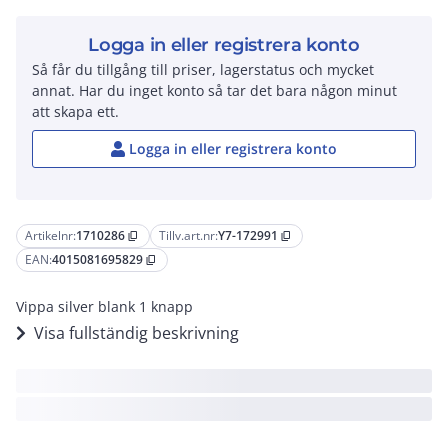
Logga in eller registrera konto
Så får du tillgång till priser, lagerstatus och mycket
annat. Har du inget konto så tar det bara någon minut
att skapa ett.
Logga in eller registrera konto
Artikelnr:
1710286
Tillv.art.nr:
Y7-172991
content_copy
content_copy
EAN:
4015081695829
content_copy
Vippa silver blank 1 knapp
Visa fullständig beskrivning