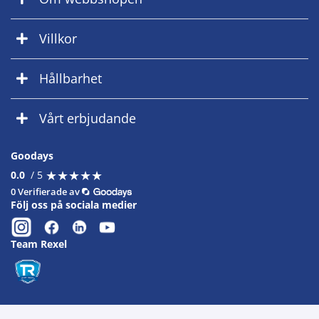
Villkor
Hållbarhet
Vårt erbjudande
Goodays
★
★
★
★
★
★
★
★
★
★
0.0
/ 5
0 Verifierade av
Följ oss på sociala medier
Team Rexel