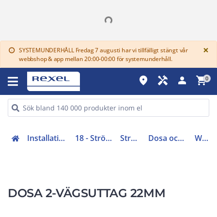
G
×
SYSTEMUNDERHÅLL Fredag 7 augusti har vi tillfälligt stängt vår
info
webbshop & app mellan 20:00-00:00 för systemunderhåll.
place
handyman
person
shopping_cart
0
Installationsmateriel (11-15, 17, 18)
18 - Strömställare och vägguttag
Strömställarsystem
Dosa och box strömställarsystem
WDE003360
DOSA 2-VÄGSUTTAG 22MM