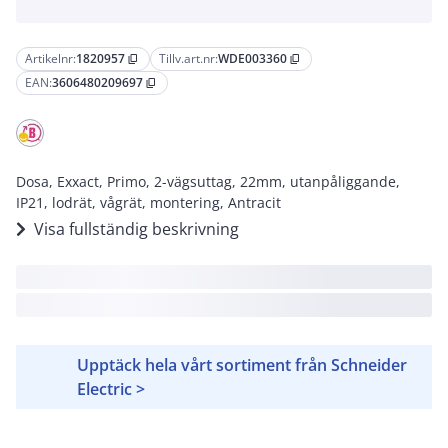
Artikelnr:
1820957
Tillv.art.nr:
WDE003360
content_copy
content_copy
EAN:
3606480209697
content_copy
Dosa, Exxact, Primo, 2-vägsuttag, 22mm, utanpåliggande,
IP21, lodrät, vågrät, montering, Antracit
Visa fullständig beskrivning
Upptäck hela vårt sortiment från Schneider
Electric >