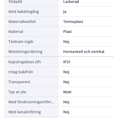
Ytskydd
Lackerad
Med kabelingång
Ja
Materialkvalitet
Termoplast
Material
Plast
Täckram ingår
Nej
Monteringsriktning
Horisontell och vertikal
Kapslingsklass (IP)
IP21
Intag bakifrån
Nej
Transparent
Nej
Typ av yta
Matt
Med förskruvningsinföring
Nej
Med kanalinföring
Nej