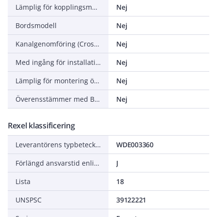
Lämplig för kopplingsmoduler i hushållsmiljöer
Nej
Bordsmodell
Nej
Kanalgenomföring (Cross-trunking)
Nej
Med ingång för installationsrör
Nej
Lämplig för montering över befintlig infälld dosa
Nej
Överensstämmer med BS 4662
Nej
Rexel klassificering
Leverantörens typbeteckning
WDE003360
Förlängd ansvarstid enligt ALEM-09
J
Lista
18
UNSPSC
39122221