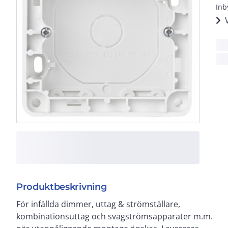
Inb
Produktbeskrivning
För infällda dimmer, uttag & strömställare,
komplett med bottenplatta. Som tillbehör finns
kombinationsuttag och svagströmsapparater m.m.