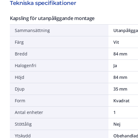
Tekniska specifikationer
Kapsling för utanpåliggande montage
Sammansättning
Utanpåligg
Färg
Vit
Bredd
84 mm
Halogenfri
Ja
Höjd
84 mm
Djup
35 mm
Form
Kvadrat
Antal enheter
1
Stöttålig
Nej
Ytskydd
Obehandla