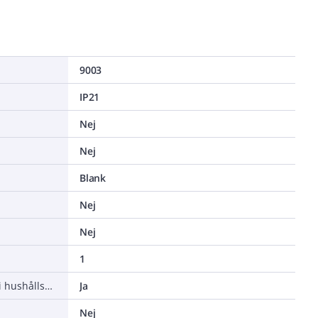
9003
IP21
Nej
Nej
Blank
Nej
Nej
1
Lämplig för kopplingsmoduler i hushållsmiljöer
Ja
Nej