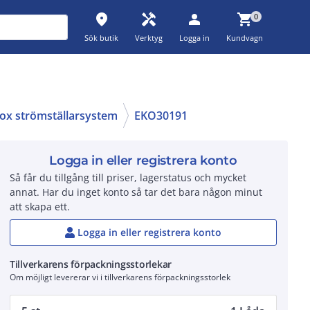
place
handyman
person
shopping_cart
0
Sök butik
Verktyg
Logga in
Kundvagn
ox strömställarsystem
EKO30191
Logga in eller registrera konto
Så får du tillgång till priser, lagerstatus och mycket
annat. Har du inget konto så tar det bara någon minut
att skapa ett.
Logga in eller registrera konto
Tillverkarens förpackningsstorlekar
Om möjligt levererar vi i tillverkarens förpackningsstorlek