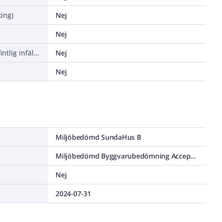
ing)
Nej
r
Nej
Lämplig för montering över befintlig infälld dosa
Nej
Nej
Miljöbedömd SundaHus B
Miljöbedömd Byggvarubedömning Accepteras
Nej
2024-07-31