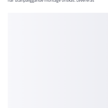
när utanpåliggande montage önskas. Levereras