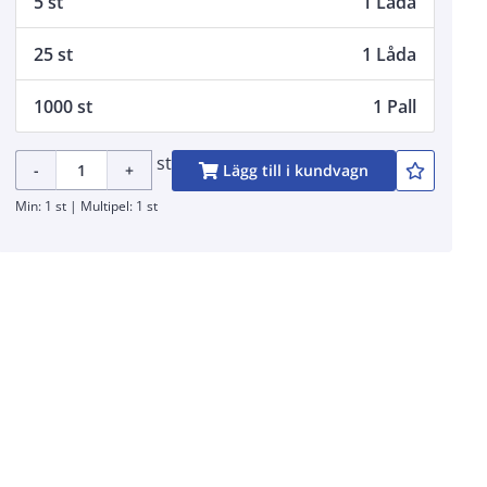
5 st
1 Låda
25 st
1 Låda
1000 st
1 Pall
st
-
+
Lägg till i kundvagn
Min: 1 st | Multipel: 1 st