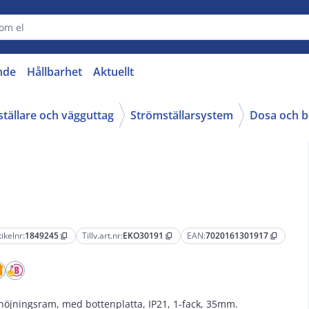
nde
Hållbarhet
Aktuellt
ställare och vägguttag
Strömställarsystem
Dosa och b
tikelnr:
1849245
Tillv.art.nr:
EKO30191
EAN:
7020161301917
content_copy
content_copy
content_copy
höjningsram, med bottenplatta, IP21, 1-fack, 35mm.