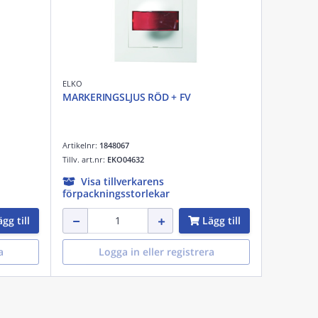
ELKO
MARKERINGSLJUS RÖD + FV
Artikelnr:
1848067
Tillv. art.nr:
EKO04632
Visa tillverkarens
förpackningsstorlekar
gg till
Lägg till
a
Logga in eller registrera