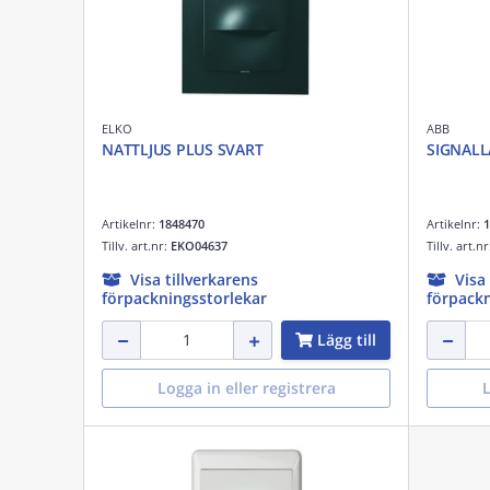
ELKO
ABB
NATTLJUS PLUS SVART
SIGNALL
Artikelnr:
1848470
Artikelnr:
1
Tillv. art.nr:
EKO04637
Tillv. art.n
Visa tillverkarens
Visa
förpackningsstorlekar
förpackn
Lägg till
Logga in eller registrera
L