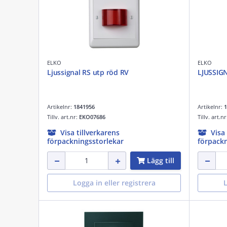
ELKO
ELKO
Ljussignal RS utp röd RV
LJUSSIG
Artikelnr:
1841956
Artikelnr:
1
Tillv. art.nr:
EKO07686
Tillv. art.n
Visa tillverkarens
Visa
förpackningsstorlekar
förpackn
Lägg till
Logga in eller registrera
L