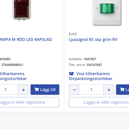
ELKO
AMPA M RÖD LED KAPSLAD
Ljussignal RS utp grön RV
818385
Artikelnr:
1841957
r:
2TKA000880G1
Tillv. art.nr:
EKO07687
 tillverkarens
Visa tillverkarens
ingsstorlekar
förpackningsstorlekar
Lägg till
Lä
ogga in eller registrera
Logga in eller registrer