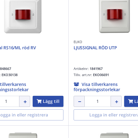
ELKO
al RS16/ML röd RV
LJUSSIGNAL RÖD UTP
848667
Artikelnr:
1841967
r:
EKO30138
Tillv. art.nr:
EKO06691
 tillverkarens
Visa tillverkarens
ingsstorlekar
förpackningsstorlekar
Lägg till
Lä
ogga in eller registrera
Logga in eller registrer