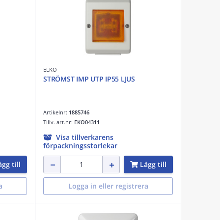
ELKO
STRÖMST IMP UTP IP55 LJUS
Artikelnr:
1885746
Tillv. art.nr:
EKO04311
Visa tillverkarens
förpackningsstorlekar
gg till
Lägg till
a
Logga in eller registrera