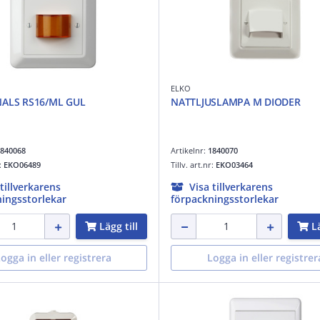
ELKO
NALS RS16/ML GUL
NATTLJUSLAMPA M DIODER
840068
Artikelnr:
1840070
r:
EKO06489
Tillv. art.nr:
EKO03464
 tillverkarens
Visa tillverkarens
ingsstorlekar
förpackningsstorlekar
Lägg till
Lä
ogga in eller registrera
Logga in eller registrer