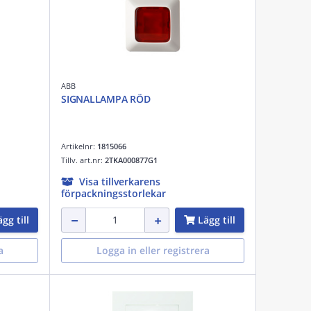
ABB
SIGNALLAMPA RÖD
Artikelnr:
1815066
Tillv. art.nr:
2TKA000877G1
Visa tillverkarens
förpackningsstorlekar
gg till
Lägg till
a
Logga in eller registrera