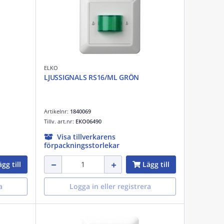
ELKO
LJUSSIGNALS RS16/ML GRÖN
Artikelnr:
1840069
Tillv. art.nr:
EKO06490
Visa tillverkarens
förpackningsstorlekar
gg till
Lägg till
a
Logga in eller registrera