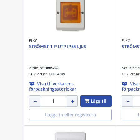
ELKO
ELKO
STRÖMST 1-P UTP IP55 LJUS
STRÖMST
Artikelnr:
1885760
Artikelnr:
1
Tillv. art.nr:
EKO04309
Tillv. art.n
Visa tillverkarens
Visa
förpackningsstorlekar
förpackn
Lägg till
Logga in eller registrera
L