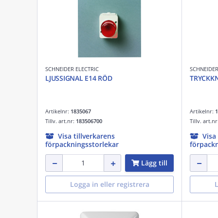
SCHNEIDER ELECTRIC
SCHNEIDER
LJUSSIGNAL E14 RÖD
TRYCKK
Artikelnr:
1835067
Artikelnr:
1
Tillv. art.nr:
183506700
Tillv. art.n
Visa tillverkarens
Visa
förpackningsstorlekar
förpackn
Lägg till
Logga in eller registrera
L