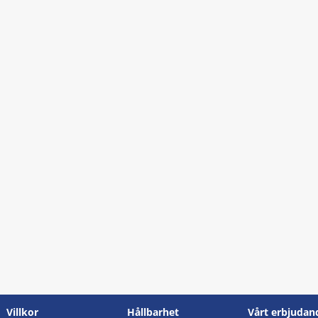
Villkor
Hållbarhet
Vårt erbjudan