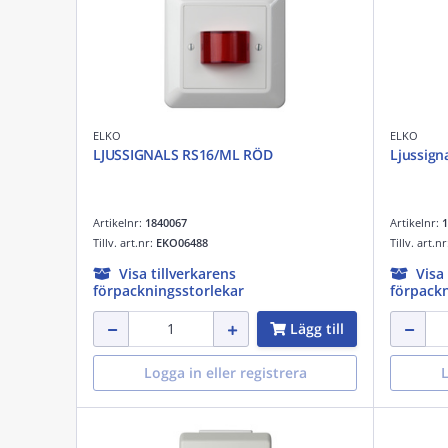
ELKO
ELKO
LJUSSIGNALS RS16/ML RÖD
Ljussign
Artikelnr:
1840067
Artikelnr:
1
Tillv. art.nr:
EKO06488
Tillv. art.n
Visa tillverkarens
Visa
förpackningsstorlekar
förpackn
Lägg till
Logga in eller registrera
L