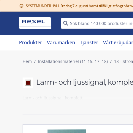
SYSTEMUNDERHÅLL Fredag 7 augusti har vi tillfälligt stängt vår 
info
Produkter
Varumärken
Tjänster
Vårt erbjuda
Hem
Installationsmateriel (11-15, 17, 18)
18 - Strö
Larm- och ljussignal, kompl
Larm- och ljussignal, komplett