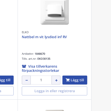
ELKO
Nattbel m vit lysdiod inf RV
Artikelnr:
1848670
Tillv. art.nr:
EKO30135
Visa tillverkarens
förpackningsstorlekar
gg till
Lägg till
a
Logga in eller registrera