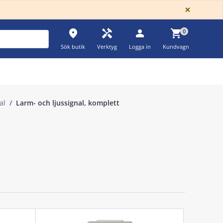
GLOBA
×
place
handyman
person
shopping_cart
0
Sök butik
Verktyg
Logga in
Kundvagn
al
Larm- och ljussignal, komplett