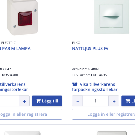
 ELECTRIC
ELKO
N PAR M LAMPA
NATTLJUS PLUS FV
835047
Artikelnr:
1848070
r:
183504700
Tillv. art.nr:
EKO04635
 tillverkarens
Visa tillverkarens
ingsstorlekar
förpackningsstorlekar
Lägg till
Lä
ogga in eller registrera
Logga in eller registrer