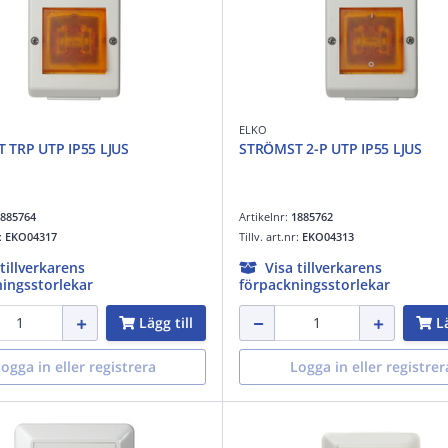
ELKO
 TRP UTP IP55 LJUS
STRÖMST 2-P UTP IP55 LJUS
885764
Artikelnr:
1885762
r:
EKO04317
Tillv. art.nr:
EKO04313
 tillverkarens
Visa tillverkarens
ingsstorlekar
förpackningsstorlekar
Lägg till
Lä
ogga in eller registrera
Logga in eller registrer