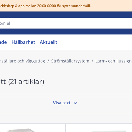
webbshop & app mellan 20:00-00:00 för systemunderhåll.
nde
Hållbarhet
Aktuellt
mställare och vägguttag
Strömställarsystem
Larm- och ljussign
ett
(21 artiklar)

Visa text