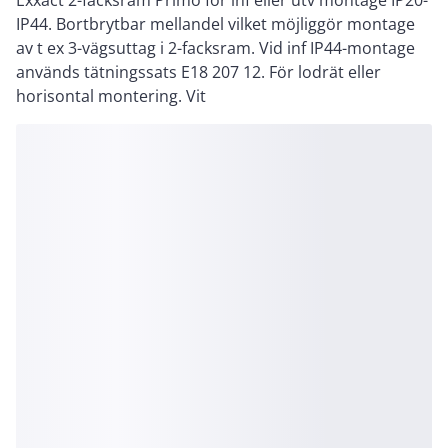
Exxact 2-facksram Primo för inf eller utv montage IP20-
IP44. Bortbrytbar mellandel vilket möjliggör montage
av t ex 3-vägsuttag i 2-facksram. Vid inf IP44-montage
används tätningssats E18 207 12. För lodrät eller
horisontal montering. Vit