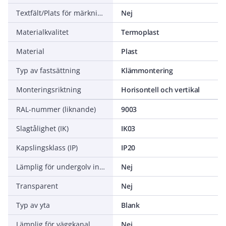
Textfält/Plats för märkning
Nej
Materialkvalitet
Termoplast
Material
Plast
Typ av fastsättning
Klämmontering
Monteringsriktning
Horisontell och vertikal
RAL-nummer (liknande)
9003
Slagtålighet (IK)
IK03
Kapslingsklass (IP)
IP20
Lämplig för undergolv installation kanalbox
Nej
Transparent
Nej
Typ av yta
Blank
Lämplig för väggkanal
Nej