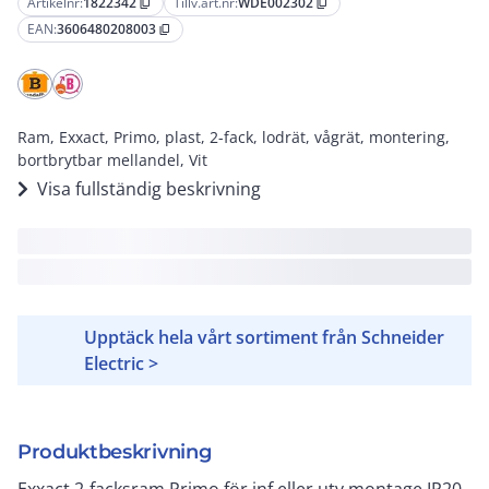
Artikelnr:
1822342
Tillv.art.nr:
WDE002302
content_copy
content_copy
EAN:
3606480208003
content_copy
Ram, Exxact, Primo, plast, 2-fack, lodrät, vågrät, montering,
bortbrytbar mellandel, Vit
Visa fullständig beskrivning
Upptäck hela vårt sortiment från Schneider
Electric >
Produktbeskrivning