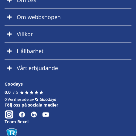
Om oss
Om webbshopen
Villkor
Hållbarhet
Vårt erbjudande
Goodays
★
★
★
★
★
★
★
★
★
★
0.0
/ 5
0 Verifierade av
Följ oss på sociala medier
Team Rexel