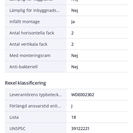
Lämplig för inbyggnadsmontage
Nej
Infällt montage
Ja
Antal horisontella fack
2
Antal vertikala fack
2
Med monteringsram
Nej
Anti-bakteriell
Nej
Rexel klassificering
Leverantörens typbeteckning
WDE002302
Förlängd ansvarstid enligt ALEM-09
J
Lista
18
UNSPSC
39122221