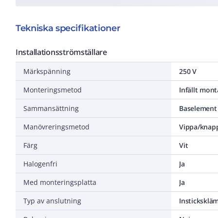
Tekniska specifikationer
Installationsströmställare
Märkspänning
250 V
Monteringsmetod
Infällt mon
Sammansättning
Baselement
Manövreringsmetod
Vippa/knap
Färg
Vit
Halogenfri
Ja
Med monteringsplatta
Ja
Typ av anslutning
Instickskl