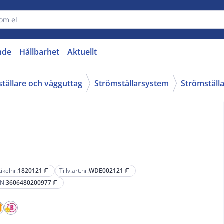
nde
Hållbarhet
Aktuellt
ställare och vägguttag
Strömställarsystem
Strömställ
tikelnr:
1820121
Tillv.art.nr:
WDE002121
content_copy
content_copy
N:
3606480200977
content_copy