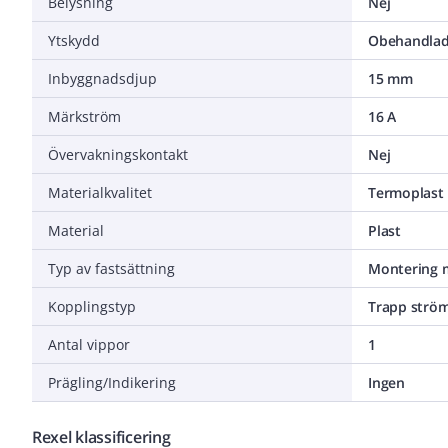
Belysning
Nej
Ytskydd
Obehandla
Inbyggnadsdjup
15 mm
Märkström
16 A
Övervakningskontakt
Nej
Materialkvalitet
Termoplast
Material
Plast
Typ av fastsättning
Montering m
Kopplingstyp
Trapp ström
Antal vippor
1
Prägling/Indikering
Ingen
Rexel klassificering