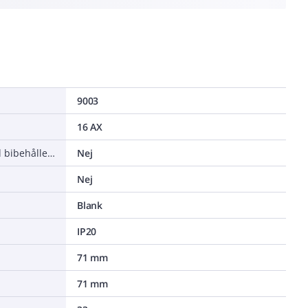
9003
16 AX
Återfjädrande tryckknapp (med bibehållen funktion)
Nej
Nej
Blank
IP20
71 mm
71 mm