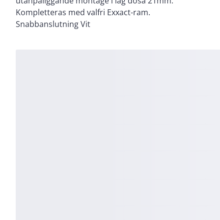
utanpåliggande montage i låg dosa 21mm.
Kompletteras med valfri Exxact-ram.
Snabbanslutning Vit