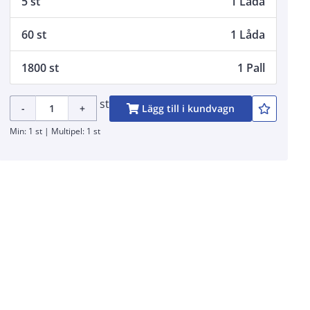
5 st
1 Låda
60 st
1 Låda
1800 st
1 Pall
st
-
+
Lägg till i kundvagn
Min: 1 st | Multipel: 1 st