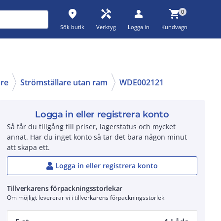
place
handyman
person
shopping_cart
0
Sök butik
Verktyg
Logga in
Kundvagn
are
Strömställare utan ram
WDE002121
Logga in eller registrera konto
Så får du tillgång till priser, lagerstatus och mycket
annat. Har du inget konto så tar det bara någon minut
att skapa ett.
Logga in eller registrera konto
Tillverkarens förpackningsstorlekar
Om möjligt levererar vi i tillverkarens förpackningsstorlek