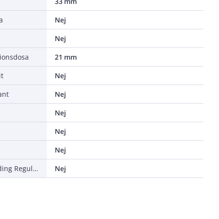
33 mm
a
Nej
Nej
tionsdosa
21 mm
t
Nej
ant
Nej
a
Nej
Nej
Nej
Överensstämmer med UK Building Regulations Part M
Nej