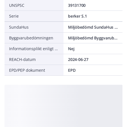
UNSPSC
39131700
Serie
berker S.1
SundaHus
Miljöbedömd SundaHus C-
Byggvarubedömningen
Miljöbedömd Byggvarubedömning Undviks
Informationsplikt enligt REACH
Nej
REACH-datum
2024-06-27
EPD/PEP dokument
EPD