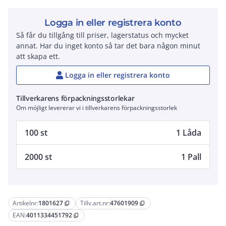
Logga in eller registrera konto
Så får du tillgång till priser, lagerstatus och mycket
annat. Har du inget konto så tar det bara någon minut
att skapa ett.
Logga in eller registrera konto
Tillverkarens förpackningsstorlekar
Om möjligt levererar vi i tillverkarens förpackningsstorlek
100 st
1 Låda
2000 st
1 Pall
Artikelnr:
1801627
Tillv.art.nr:
47601909
content_copy
content_copy
EAN:
4011334451792
content_copy