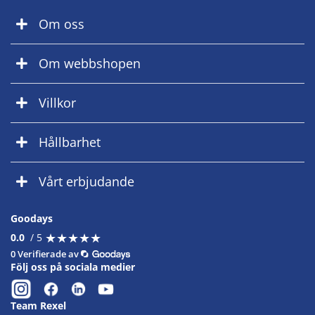
Om oss
Om webbshopen
Villkor
Hållbarhet
Vårt erbjudande
Goodays
★
★
★
★
★
★
★
★
★
★
0.0
/ 5
0 Verifierade av
Följ oss på sociala medier
Team Rexel