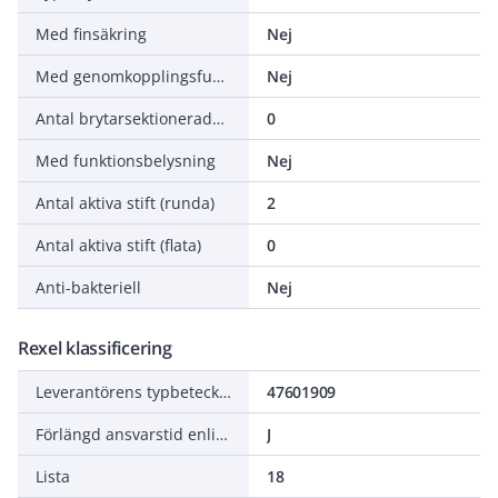
Med finsäkring
Nej
Med genomkopplingsfunktion
Nej
Antal brytarsektionerade uttag
0
Med funktionsbelysning
Nej
Antal aktiva stift (runda)
2
Antal aktiva stift (flata)
0
Anti-bakteriell
Nej
Rexel klassificering
Leverantörens typbeteckning
47601909
Förlängd ansvarstid enligt ALEM-09
J
Lista
18