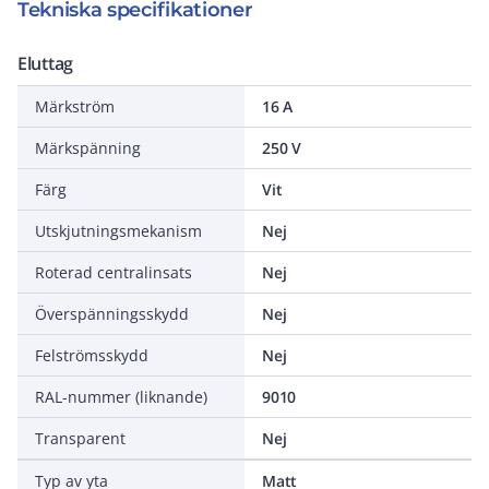
Tekniska specifikationer
Eluttag
Märkström
16 A
Märkspänning
250 V
Färg
Vit
Utskjutningsmekanism
Nej
Roterad centralinsats
Nej
Överspänningsskydd
Nej
Felströmsskydd
Nej
RAL-nummer (liknande)
9010
Transparent
Nej
Typ av yta
Matt