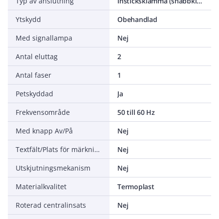
Typ av anslutning
Insticksklämma (snabbklämma)
Ytskydd
Obehandlad
Med signallampa
Nej
Antal eluttag
2
Antal faser
1
Petskyddad
Ja
Frekvensområde
50 till 60 Hz
Med knapp Av/På
Nej
Textfält/Plats för märkning
Nej
Utskjutningsmekanism
Nej
Materialkvalitet
Termoplast
Roterad centralinsats
Nej