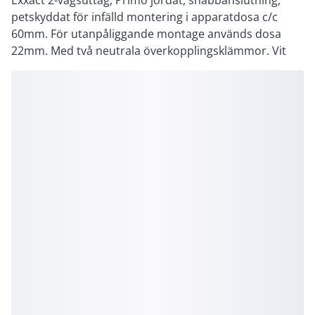
Exxact 2-vägsuttag, Primo jordat, snabbanslutning,
petskyddat för infälld montering i apparatdosa c/c
60mm. För utanpåliggande montage används dosa
22mm. Med två neutrala överkopplingsklämmor. Vit