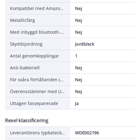
Kompatibel med Amazon Alexa
Nej
Metallicfärg
Nej
Med inbyggd bluetooth-högtalare
Nej
Skyddsjordning
Jordbleck
Antal genomkopplingar
1
Anti-bakteriell
Nej
För svåra förhållanden (enligt VDE)
Nej
Överensstämmer med UK Building Regulations Part M
Nej
Uttagen fasseparerade
Ja
Rexel klassificering
Leverantörens typbeteckning
WDE002196