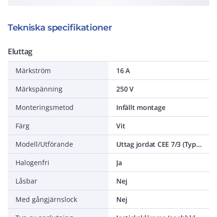
Tekniska specifikationer
Eluttag
Märkström
16 A
Märkspänning
250 V
Monteringsmetod
Infällt montage
Färg
Vit
Modell/Utförande
Uttag jordat CEE 7/3 (Typ F)
Halogenfri
Ja
Låsbar
Nej
Med gångjärnslock
Nej