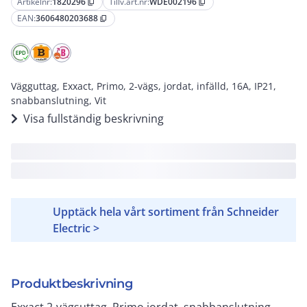
Artikelnr:
1820296
Tillv.art.nr:
WDE002196
content_copy
content_copy
EAN:
3606480203688
content_copy
Vägguttag, Exxact, Primo, 2-vägs, jordat, infälld, 16A, IP21,
snabbanslutning, Vit
Visa fullständig beskrivning
Upptäck hela vårt sortiment från Schneider
Electric >
Produktbeskrivning