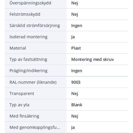
Överspänningsskydd
Nej
Felströmsskydd
Nej
Särskild strömförsörjning
Ingen
Isolerad montering
Ja
Material
Plast
Typ av fastsättning
Montering med skruv
Prägling/Indikering
Ingen
RAL-nummer (liknande)
9003
Transparent
Nej
Typ av yta
Blank
Med finsäkring
Nej
Med genomkopplingsfunktion
Ja