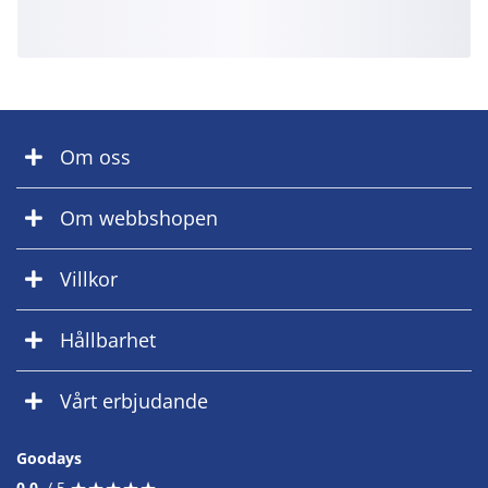
Om oss
Om webbshopen
Villkor
Hållbarhet
Vårt erbjudande
Goodays
★
★
★
★
★
★
★
★
★
★
0.0
/ 5