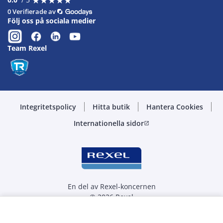
0 Verifierade av
Följ oss på sociala medier
Team Rexel
Integritetspolicy
Hitta butik
Hantera Cookies
Internationella sidor
open_in_new
En del av Rexel-koncernen
© 2026 Rexel
Välj kvantitet