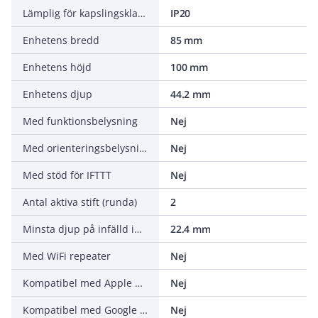
Lämplig för kapslingsklass (IP)
IP20
Enhetens bredd
85 mm
Enhetens höjd
100 mm
Enhetens djup
44.2 mm
Med funktionsbelysning
Nej
Med orienteringsbelysning
Nej
Med stöd för IFTTT
Nej
Antal aktiva stift (runda)
2
Minsta djup på infälld installationsdosa
22.4 mm
Med WiFi repeater
Nej
Kompatibel med Apple HomeKit
Nej
Kompatibel med Google Assistant
Nej