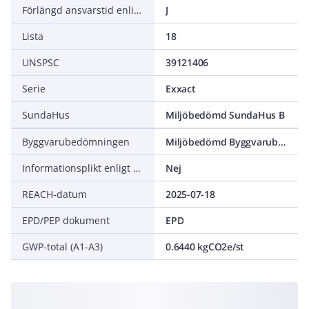
Förlängd ansvarstid enligt ALEM-09
J
Lista
18
UNSPSC
39121406
Serie
Exxact
SundaHus
Miljöbedömd SundaHus B
Byggvarubedömningen
Miljöbedömd Byggvarubedömning Undviks
Informationsplikt enligt REACH
Nej
REACH-datum
2025-07-18
EPD/PEP dokument
EPD
GWP-total (A1-A3)
0.6440 kgCO2e/st