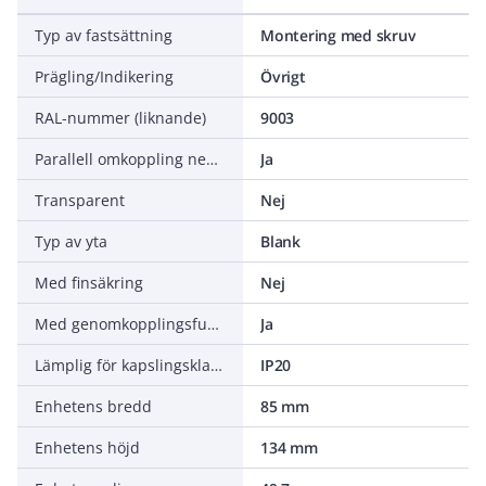
Typ av fastsättning
Montering med skruv
Prägling/Indikering
Övrigt
RAL-nummer (liknande)
9003
Parallell omkoppling neutralledare
Ja
Transparent
Nej
Typ av yta
Blank
Med finsäkring
Nej
Med genomkopplingsfunktion
Ja
Lämplig för kapslingsklass (IP)
IP20
Enhetens bredd
85 mm
Enhetens höjd
134 mm