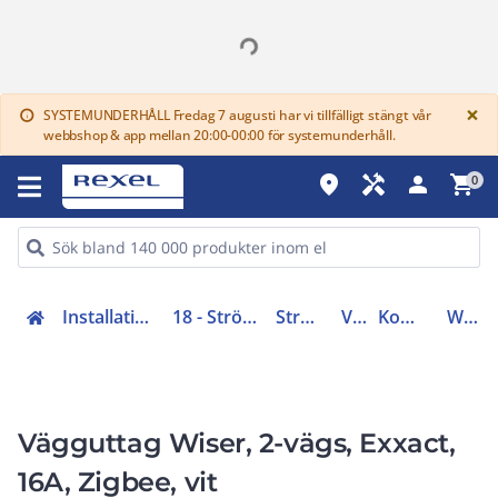
G
×
SYSTEMUNDERHÅLL Fredag 7 augusti har vi tillfälligt stängt vår
info
webbshop & app mellan 20:00-00:00 för systemunderhåll.
place
handyman
person
shopping_cart
0
Installationsmateriel (11-15, 17, 18)
18 - Strömställare och vägguttag
Strömställarsystem
Vägguttag
Kompletta vägguttag
WDE002182
Vägguttag Wiser, 2-vägs, Exxact,
16A, Zigbee, vit