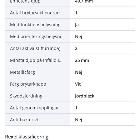
Enhetens djup
49.7 mm
Antal brytarsektionerade uttag
1
Med funktionsbelysning
Ja
Med orienteringsbelysning
Nej
Antal aktiva stift (runda)
2
Minsta djup på infälld installationsdosa
25 mm
Metallicfärg
Nej
Färg brytarknapp
Vit
Skyddsjordning
Jordbleck
Antal genomkopplingar
1
Anti-bakteriell
Nej
Rexel klassificering