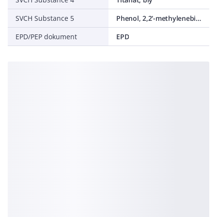
SVCH Substance 5
Phenol, 2,2'-methylenebis[6-(1,1-dimethylethyl)-4-methyl-
EPD/PEP dokument
EPD