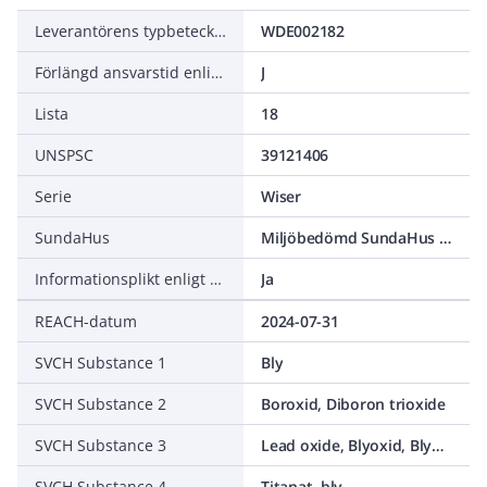
Leverantörens typbeteckning
WDE002182
Förlängd ansvarstid enligt ALEM-09
J
Lista
18
UNSPSC
39121406
Serie
Wiser
SundaHus
Miljöbedömd SundaHus C+
Informationsplikt enligt REACH
Ja
REACH-datum
2024-07-31
SVCH Substance 1
Bly
SVCH Substance 2
Boroxid, Diboron trioxide
SVCH Substance 3
Lead oxide, Blyoxid, Blymonoxid, C.I. Pigment Yellow 46 , C.I. 77577, Litharge, Lead(II) oxide
SVCH Substance 4
Titanat, bly