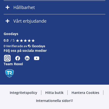
Hållbarhet
Vårt erbjudande
Goodays
★
★
★
★
★
★
★
★
★
★
0.0
/ 5
0 Verifierade av
Följ oss på sociala medier
Team Rexel
Integritetspolicy
Hitta butik
Hantera Cookies
Internationella sidor
open_in_new