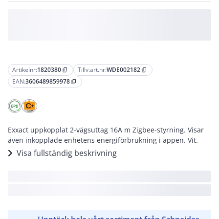
Artikelnr:
1820380
Tillv.art.nr:
WDE002182
content_copy
content_copy
EAN:
3606489859978
content_copy
Exxact uppkopplat 2-vägsuttag 16A m Zigbee-styrning. Visar
även inkopplade enhetens energiförbrukning i appen. Vit.
Visa fullständig beskrivning