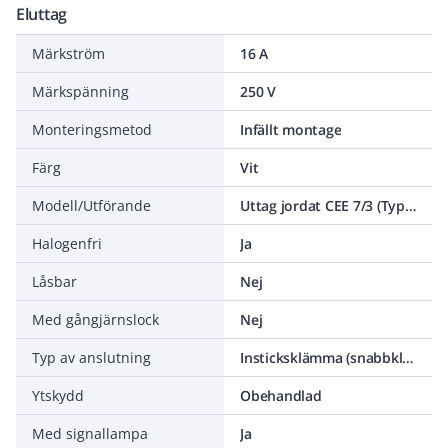
Eluttag
Märkström
16 A
Märkspänning
250 V
Monteringsmetod
Infällt montage
Färg
Vit
Modell/Utförande
Uttag jordat CEE 7/3 (Typ F)
Halogenfri
Ja
Låsbar
Nej
Med gångjärnslock
Nej
Typ av anslutning
Insticksklämma (snabbklämma)
Ytskydd
Obehandlad
Med signallampa
Ja