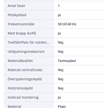
Antal faser
1
Petskyddad
Ja
Frekvensområde
50 till 60 Hz
Med knapp Av/På
Ja
Textfält/Plats för märkning
Nej
Utskjutningsmekanism
Nej
Materialkvalitet
Termoplast
Roterad centralinsats
Nej
Överspänningsskydd
Nej
Felströmsskydd
Nej
Isolerad montering
Ja
Material
Plast