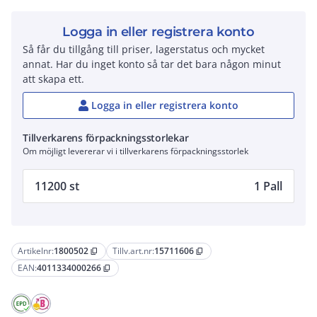
Logga in eller registrera konto
Så får du tillgång till priser, lagerstatus och mycket
annat. Har du inget konto så tar det bara någon minut
att skapa ett.
Logga in eller registrera konto
Tillverkarens förpackningsstorlekar
Om möjligt levererar vi i tillverkarens förpackningsstorlek
11200 st
1 Pall
Artikelnr:
1800502
Tillv.art.nr:
15711606
content_copy
content_copy
EAN:
4011334000266
content_copy