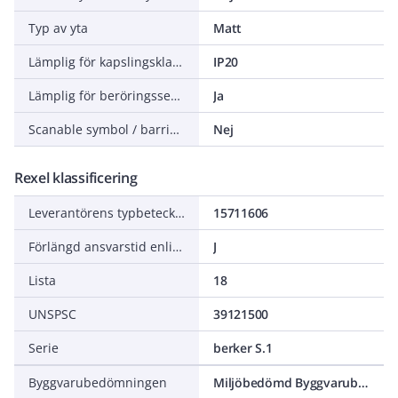
Typ av yta
Matt
Lämplig för kapslingsklass (IP)
IP20
Lämplig för beröringssensor för bussystem
Ja
Scanable symbol / barrier free
Nej
Rexel klassificering
Leverantörens typbeteckning
15711606
Förlängd ansvarstid enligt ALEM-09
J
Lista
18
UNSPSC
39121500
Serie
berker S.1
Byggvarubedömningen
Miljöbedömd Byggvarubedömning Accepteras