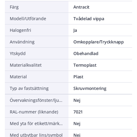
Färg
Antracit
Modell/Utförande
Tvådelad vippa
Halogenfri
Ja
Användning
Omkopplare/Tryckknapp
Ytskydd
Obehandlad
Materialkvalitet
Termoplast
Material
Plast
Typ av fastsättning
Skruvmontering
Övervakningsfönster/ljusuttag
Nej
RAL-nummer (liknande)
7021
Med yta för etikett/märkning
Nej
Med utbytbar lins/symbol
Nej