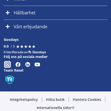
Hållbarhet
Vårt erbjudande
Goodays
★
★
★
★
★
★
★
★
★
★
0.0
/ 5
0 Verifierade av
Följ oss på sociala medier
Team Rexel
Integritetspolicy
Hitta butik
Hantera Cookies
Internationella sidor
open_in_new