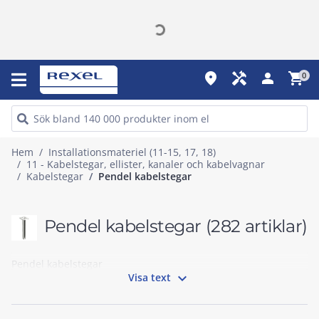
place
handyman
person
shopping_cart
0
Hem
Installationsmateriel (11-15, 17, 18)
11 - Kabelstegar, ellister, kanaler och kabelvagnar
Kabelstegar
Pendel kabelstegar
Pendel kabelstegar
(282 artiklar)
Pendel kabelstegar

Visa text