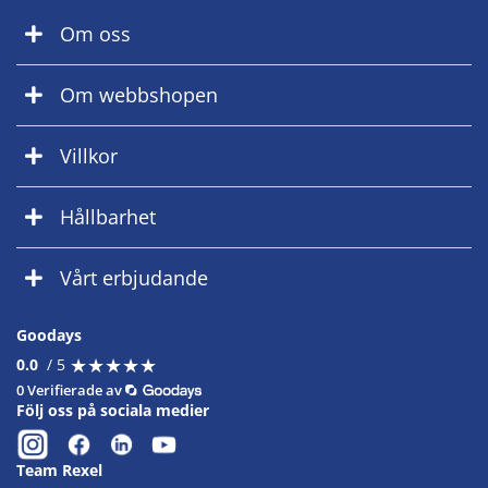
Om oss
Om webbshopen
Villkor
Hållbarhet
Vårt erbjudande
Goodays
★
★
★
★
★
★
★
★
★
★
0.0
/ 5
0 Verifierade av
Följ oss på sociala medier
Team Rexel