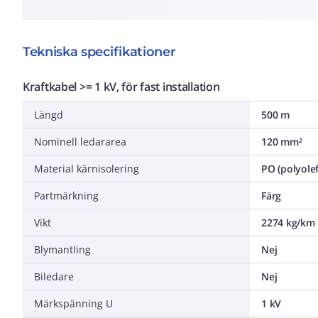
Tekniska specifikationer
Kraftkabel >= 1 kV, för fast installation
Längd
500 m
Nominell ledararea
120 mm²
Material kärnisolering
PO (polyolef
Partmärkning
Färg
Vikt
2274 kg/km
Blymantling
Nej
Biledare
Nej
Märkspänning U
1 kV