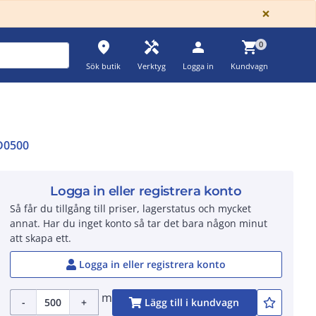
GLOBA
×
place
handyman
person
shopping_cart
0
Sök butik
Verktyg
Logga in
Kundvagn
D0500
Logga in eller registrera konto
Så får du tillgång till priser, lagerstatus och mycket
annat. Har du inget konto så tar det bara någon minut
att skapa ett.
Logga in eller registrera konto
m
-
+
Lägg till i kundvagn