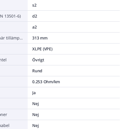
s2
EN 13501-6)
d2
a2
Minsta tillåtna böjradie, stationär tillämpning/permanent installation
313 mm
XLPE (VPE)
ntel
Övrigt
Rund
0.253 Ohm/km
Ja
Nej
oner
Nej
kabel
Nej