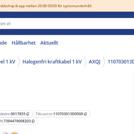
webbshop & app mellan 20:00-00:00 för systemunderhåll.
nde
Hållbarhet
Aktuellt
el 1 kV
Halogenfri kraftkabel 1 kV
AXQJ
110703013
tikelnr:
0017855
Tillv.art.nr:
110703013D0500
content_copy
content_copy
N:
7394479008203
content_copy