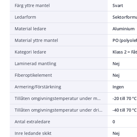
Färg yttre mantel
Svart
Ledarform
Sektorform
Material ledare
Aluminium
Material yttre mantel
PO (polyolef
Kategori ledare
Klass 2 = Få
Laminerad mantling
Nej
Fiberoptikelement
Nej
Armering/Förstärkning
Ingen
Tillåten omgivningstemperatur under montering/hantering
-20 till 70 °C
Tillåten omgivningstemperatur under drift utan vibrationer
-40 till 70 °C
Antal extraledare
0
Inre ledande skikt
Nej