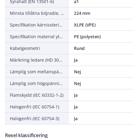
Syrahalt (EN 13501-6)
a1
Minsta tillåtna böjradie, stationär tillämpning/permanent installation
224 mm
Specifikation kärnisolering
XLPE (VPE)
Specifikation material yttre mantel
PE (polyeten)
Kabelgeometri
Rund
Märkning ledare (HD 308 S2)
Ja
Lämplig som mellanspänningskabel
Nej
Lämplig som högspänningskabel
Nej
Flamskydd (IEC 60332-1-2)
Ja
Halogenfri (IEC 60754-1)
Ja
Halogenfri (IEC 60754-3)
Ja
Rexel klassificering