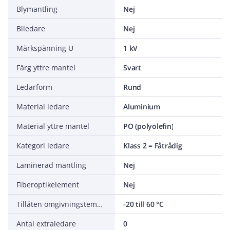
Blymantling
Nej
Biledare
Nej
Märkspänning U
1 kV
Färg yttre mantel
Svart
Ledarform
Rund
Material ledare
Aluminium
Material yttre mantel
PO (polyolefin)
Kategori ledare
Klass 2 = Fåtrådig
Laminerad mantling
Nej
Fiberoptikelement
Nej
Tillåten omgivningstemperatur under montering/hantering
-20 till 60 °C
Antal extraledare
0