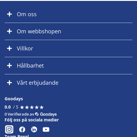
Om oss
Om webbshopen
Villkor
Hållbarhet
Vårt erbjudande
Goodays
★
★
★
★
★
★
★
★
★
★
0.0
/ 5
0 Verifierade av
Följ oss på sociala medier
Team Rexel