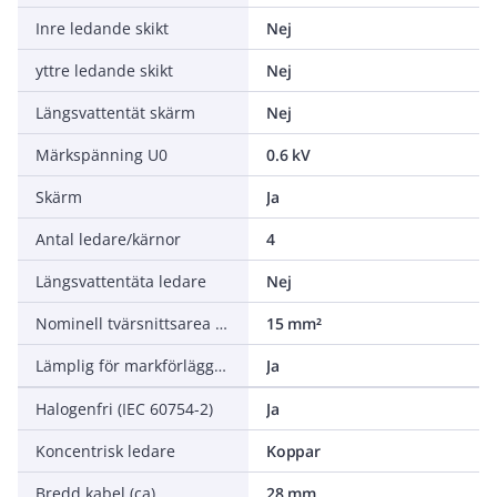
Inre ledande skikt
Nej
yttre ledande skikt
Nej
Längsvattentät skärm
Nej
Märkspänning U0
0.6 kV
Skärm
Ja
Antal ledare/kärnor
4
Längsvattentäta ledare
Nej
Nominell tvärsnittsarea koncentrisk ledare
15 mm²
Lämplig för markförläggning
Ja
Halogenfri (IEC 60754-2)
Ja
Koncentrisk ledare
Koppar
Bredd kabel (ca)
28 mm