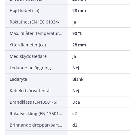
Höjd kabel (ca)
28 mm
Röktäthet (EN IEC 61034-2)
Ja
Max. tillåten temperatur ledare
90 °C
Ytterdiameter (ca)
28 mm
Med skyddsledare
Ja
Ledande beläggning
Nej
Ledaryta
Blank
Kabeln tvärvattentät
Nej
Brandklass (EN13501-6)
Dca
Rökutveckling (EN 13501-6)
s2
Brinnande droppar/partiklar (EN 13501-6)
d2