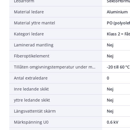
Ledarform
Sektorform
Material ledare
Aluminium
Material yttre mantel
PO (polyolef
Kategori ledare
Klass 2 = Få
Laminerad mantling
Nej
Fiberoptikelement
Nej
Tillåten omgivningstemperatur under montering/hantering
-20 till 60 °C
Antal extraledare
0
Inre ledande skikt
Nej
yttre ledande skikt
Nej
Längsvattentät skärm
Nej
Märkspänning U0
0.6 kV