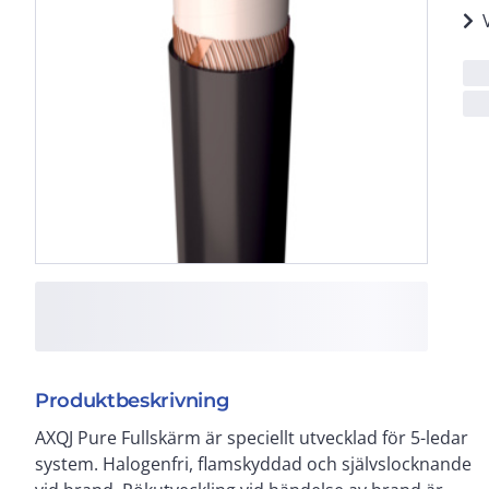
Produktbeskrivning
AXQJ Pure Fullskärm är speciellt utvecklad för 5-ledar
öppen fast förläggning, inom- och utomhus, i rör
system. Halogenfri, flamskyddad och självslocknande
samt mark/vatten. I ställverks- och explosionsfarliga