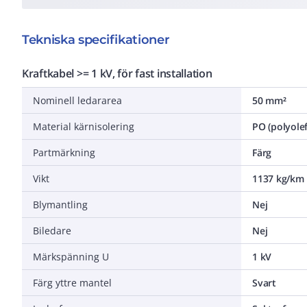
Tekniska specifikationer
Kraftkabel >= 1 kV, för fast installation
Nominell ledararea
50 mm²
Material kärnisolering
PO (polyolef
Partmärkning
Färg
Vikt
1137 kg/km
Blymantling
Nej
Biledare
Nej
Märkspänning U
1 kV
Färg yttre mantel
Svart