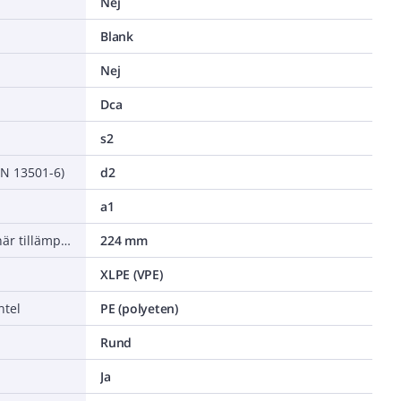
Nej
Blank
Nej
Dca
s2
EN 13501-6)
d2
a1
Minsta tillåtna böjradie, stationär tillämpning/permanent installation
224 mm
XLPE (VPE)
ntel
PE (polyeten)
Rund
Ja