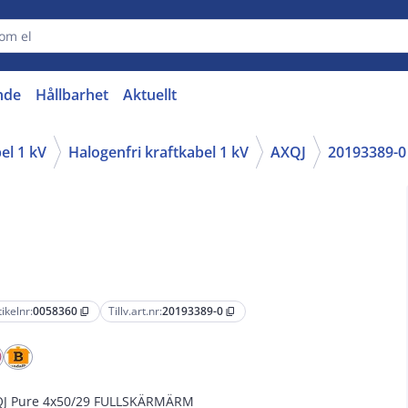
nde
Hållbarhet
Aktuellt
el 1 kV
Halogenfri kraftkabel 1 kV
AXQJ
20193389-0
tikelnr:
0058360
Tillv.art.nr:
20193389-0
content_copy
content_copy
J Pure 4x50/29 FULLSKÄRMÄRM