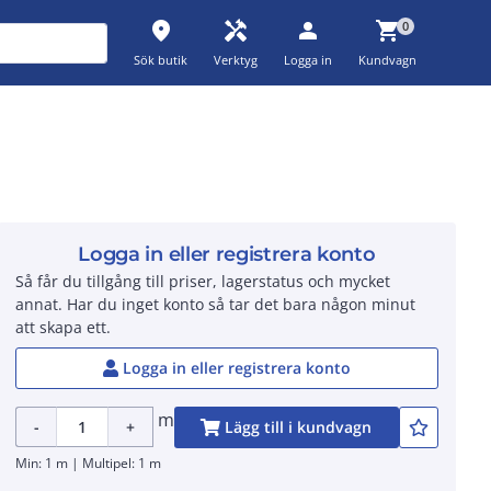
place
handyman
person
shopping_cart
0
Sök butik
Verktyg
Logga in
Kundvagn
Logga in eller registrera konto
Så får du tillgång till priser, lagerstatus och mycket
annat. Har du inget konto så tar det bara någon minut
att skapa ett.
Logga in eller registrera konto
m
-
+
Lägg till i kundvagn
Min: 1 m | Multipel: 1 m