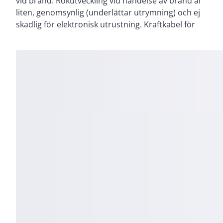
vid brand. Rökutveckling vid händelse av brand är
rum. Kan med försiktighet nedplöjas. Den
liten, genomsynlig (underlättar utrymning) och ej
koncentriska skärmen innebär ökad personsäkerhet
skadlig för elektronisk utrustning. Kraftkabel för