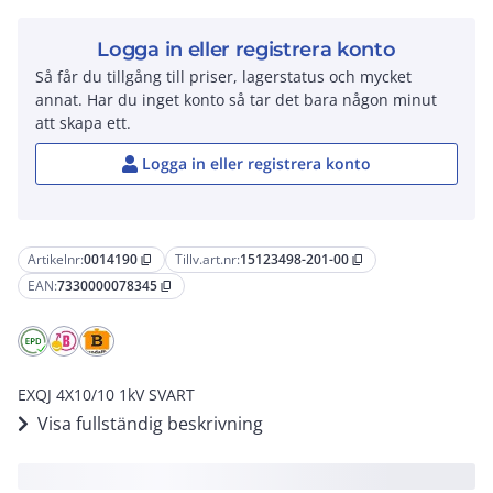
Logga in eller registrera konto
Så får du tillgång till priser, lagerstatus och mycket
annat. Har du inget konto så tar det bara någon minut
att skapa ett.
Logga in eller registrera konto
Artikelnr:
0014190
Tillv.art.nr:
15123498-201-00
content_copy
content_copy
EAN:
7330000078345
content_copy
EXQJ 4X10/10 1kV SVART
Visa fullständig beskrivning