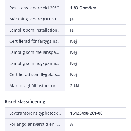
Resistans ledare vid 20°C
1.83 Ohm/km
Märkning ledare (HD 308 S2)
Ja
Lämplig som installationskabel
Ja
Certifierad för fartygsinstallationer
Nej
Lämplig som mellanspänningskabel
Nej
Lämplig som högspänningskabel
Nej
Certifierad som flygplatsbelysningskabel
Nej
Max. draghållfasthet under installationen
2 kN
Rexel klassificering
Leverantörens typbeteckning
15123498-201-00
Förlängd ansvarstid enligt ALEM-09
A