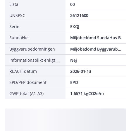
Lista
00
UNSPSC
26121600
Serie
EXQJ
SundaHus
Miljöbedömd SundaHus B
Byggvarubedömningen
Miljöbedömd Byggvarubedömning Accepteras
Informationsplikt enligt REACH
Nej
REACH-datum
2026-01-13
EPD/PEP dokument
EPD
GWP-total (A1-A3)
1.6671 kgCO2e/m