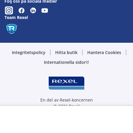
Följ oss på sociala medier
Team Rexel
Integritetspolicy
Hitta butik
Hantera Cookies
Internationella sidor
open_in_new
En del av Rexel-koncernen
© 2026 Rexel
Välj kvantitet
m
-
+