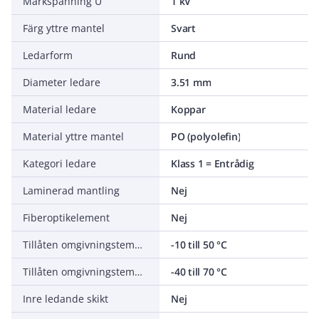
Märkspänning U
1 kV
Färg yttre mantel
Svart
Ledarform
Rund
Diameter ledare
3.51 mm
Material ledare
Koppar
Material yttre mantel
PO (polyolefin)
Kategori ledare
Klass 1 = Entrådig
Laminerad mantling
Nej
Fiberoptikelement
Nej
Tillåten omgivningstemperatur under montering/hantering
-10 till 50 °C
Tillåten omgivningstemperatur under drift utan vibrationer
-40 till 70 °C
Inre ledande skikt
Nej