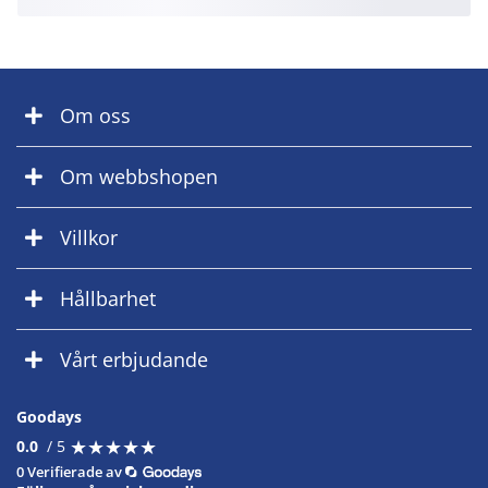
Om oss
Om webbshopen
Villkor
Hållbarhet
Vårt erbjudande
Goodays
★
★
★
★
★
★
★
★
★
★
0.0
/ 5
0 Verifierade av