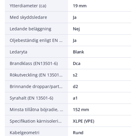
Ytterdiameter (ca)
19 mm
Med skyddsledare
Ja
Ledande beläggning
Nej
Oljebeständig enligt EN IEC 60811-404
Ja
Ledaryta
Blank
Brandklass (EN13501-6)
Dca
Rökutveckling (EN 13501-6)
s2
Brinnande droppar/partiklar (EN 13501-6)
d2
Syrahalt (EN 13501-6)
a1
Minsta tillåtna böjradie, stationär tillämpning/permanent installation
152 mm
Specifikation kärnisolering
XLPE (VPE)
Kabelgeometri
Rund