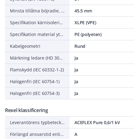
Minsta tillåtna böjradie, stationär tillämpning/permanent installation
45.5 mm
Specifikation kärnisolering
XLPE (VPE)
Specifikation material yttre mantel
PE (polyeten)
Kabelgeometri
Rund
Märkning ledare (HD 308 S2)
Ja
Flamskydd (IEC 60332-1-2)
Ja
Halogenfri (IEC 60754-1)
Ja
Halogenfri (IEC 60754-3)
Ja
Rexel klassificering
Leverantörens typbeteckning
ACEFLEX Pure 0,6/1 kV
Förlängd ansvarstid enligt ALEM-09
A