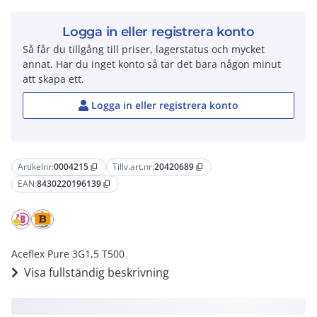
Logga in eller registrera konto
Så får du tillgång till priser, lagerstatus och mycket
annat. Har du inget konto så tar det bara någon minut
att skapa ett.
Logga in eller registrera konto
Artikelnr:
0004215
Tillv.art.nr:
20420689
content_copy
content_copy
EAN:
8430220196139
content_copy
Aceflex Pure 3G1,5 T500
Visa fullständig beskrivning