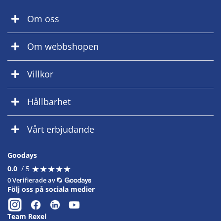
Om oss
Om webbshopen
Villkor
Hållbarhet
Vårt erbjudande
Goodays
★
★
★
★
★
★
★
★
★
★
0.0
/ 5
0 Verifierade av
Följ oss på sociala medier
Team Rexel