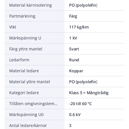
Material kärnisolering
PO (polyolefin)
Partmärkning
Färg
Vikt
117 kg/km
Märkspänning U
1 kV
Färg yttre mantel
Svart
Ledarform
Rund
Material ledare
Koppar
Material yttre mantel
PO (polyolefin)
Kategori ledare
Klass 5 = Mångtrådig
Tillåten omgivningstemperatur under montering/hantering
-20 till 60 °C
Märkspänning U0
0.6 kV
Antal ledare/kärnor
3