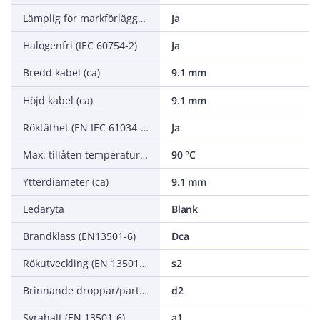
Lämplig för markförläggning
Ja
Halogenfri (IEC 60754-2)
Ja
Bredd kabel (ca)
9.1 mm
Höjd kabel (ca)
9.1 mm
Röktäthet (EN IEC 61034-2)
Ja
Max. tillåten temperatur ledare
90 °C
Ytterdiameter (ca)
9.1 mm
Ledaryta
Blank
Brandklass (EN13501-6)
Dca
Rökutveckling (EN 13501-6)
s2
Brinnande droppar/partiklar (EN 13501-6)
d2
Syrahalt (EN 13501-6)
a1