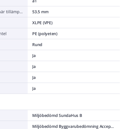
a1
Minsta tillåtna böjradie, stationär tillämpning/permanent installation
53.5 mm
XLPE (VPE)
ntel
PE (polyeten)
Rund
Ja
Ja
Ja
Ja
Miljöbedömd SundaHus B
Miljöbedömd Byggvarubedömning Accepteras