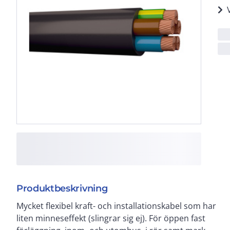
Produktbeskrivning
Mycket flexibel kraft- och installationskabel som har
Rökutveckling vid händelse av brand är liten,
liten minneseffekt (slingrar sig ej). För öppen fast
genomsynlig (underlättar utrymning) och ej skadlig