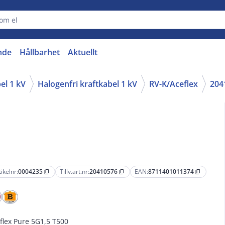
nde
Hållbarhet
Aktuellt
el 1 kV
Halogenfri kraftkabel 1 kV
RV-K/Aceflex
204
tikelnr:
0004235
Tillv.art.nr:
20410576
EAN:
8711401011374
content_copy
content_copy
content_copy
flex Pure 5G1,5 T500