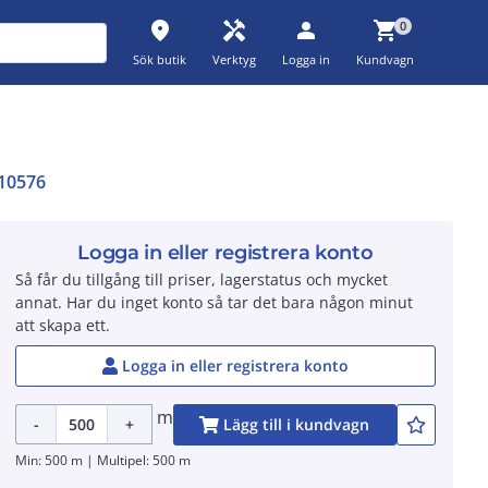
place
handyman
person
shopping_cart
0
Sök butik
Verktyg
Logga in
Kundvagn
10576
Logga in eller registrera konto
Så får du tillgång till priser, lagerstatus och mycket
annat. Har du inget konto så tar det bara någon minut
att skapa ett.
Logga in eller registrera konto
m
-
+
Lägg till i kundvagn
Min: 500 m | Multipel: 500 m