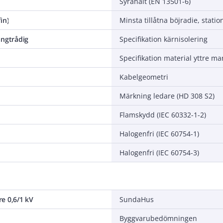
Syrahalt (EN 13501-6)
in)
ångtrådig
Specifikation kärnisolering
Specifikation material yttre ma
Kabelgeometri
Märkning ledare (HD 308 S2)
Flamskydd (IEC 60332-1-2)
Halogenfri (IEC 60754-1)
Halogenfri (IEC 60754-3)
e 0,6/1 kV
SundaHus
Byggvarubedömningen