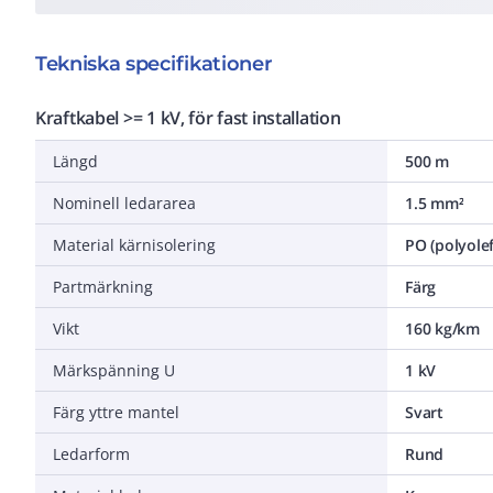
Tekniska specifikationer
Kraftkabel >= 1 kV, för fast installation
Längd
500 m
Nominell ledararea
1.5 mm²
Material kärnisolering
PO (polyolef
Partmärkning
Färg
Vikt
160 kg/km
Märkspänning U
1 kV
Färg yttre mantel
Svart
Ledarform
Rund