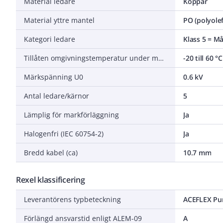
Material ledare
Koppar
Material yttre mantel
PO (polyolef
Kategori ledare
Klass 5 = M
Tillåten omgivningstemperatur under montering/hantering
-20 till 60 °C
Märkspänning U0
0.6 kV
Antal ledare/kärnor
5
Lämplig för markförläggning
Ja
Halogenfri (IEC 60754-2)
Ja
Bredd kabel (ca)
10.7 mm
Rexel klassificering
Leverantörens typbeteckning
ACEFLEX Pur
Förlängd ansvarstid enligt ALEM-09
A