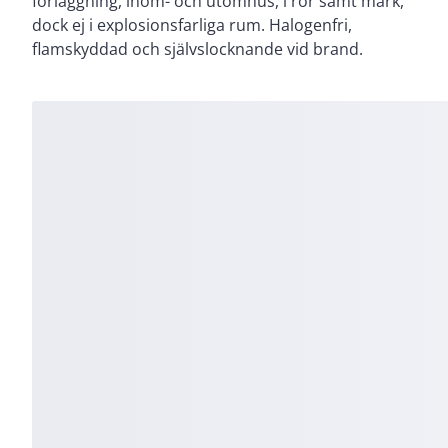
förläggning, inom- och utomhus, i rör samt mark,
för elektronisk utrustning. Ledarisolationen skall
dock ej i explosionsfarliga rum. Halogenfri,
skyddas mot direkt UV-ljus som kan uppkomma
flamskyddad och självslocknande vid brand.