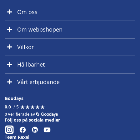
Om oss
Om webbshopen
Villkor
Hållbarhet
Vårt erbjudande
Goodays
★
★
★
★
★
★
★
★
★
★
0.0
/ 5
0 Verifierade av
Följ oss på sociala medier
Team Rexel