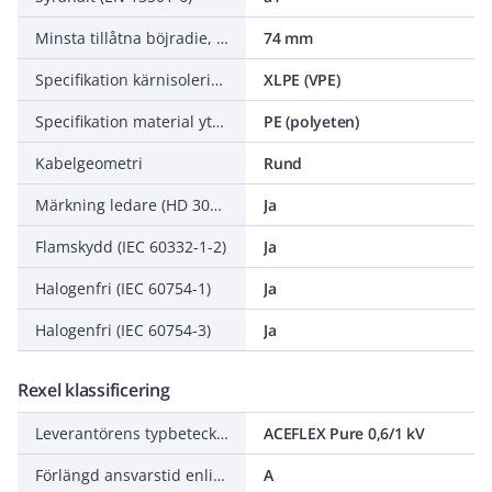
Minsta tillåtna böjradie, stationär tillämpning/permanent installation
74 mm
Specifikation kärnisolering
XLPE (VPE)
Specifikation material yttre mantel
PE (polyeten)
Kabelgeometri
Rund
Märkning ledare (HD 308 S2)
Ja
Flamskydd (IEC 60332-1-2)
Ja
Halogenfri (IEC 60754-1)
Ja
Halogenfri (IEC 60754-3)
Ja
Rexel klassificering
Leverantörens typbeteckning
ACEFLEX Pure 0,6/1 kV
Förlängd ansvarstid enligt ALEM-09
A