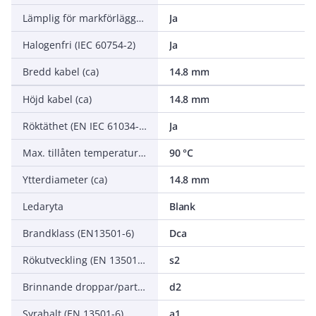
Lämplig för markförläggning
Ja
Halogenfri (IEC 60754-2)
Ja
Bredd kabel (ca)
14.8 mm
Höjd kabel (ca)
14.8 mm
Röktäthet (EN IEC 61034-2)
Ja
Max. tillåten temperatur ledare
90 °C
Ytterdiameter (ca)
14.8 mm
Ledaryta
Blank
Brandklass (EN13501-6)
Dca
Rökutveckling (EN 13501-6)
s2
Brinnande droppar/partiklar (EN 13501-6)
d2
Syrahalt (EN 13501-6)
a1