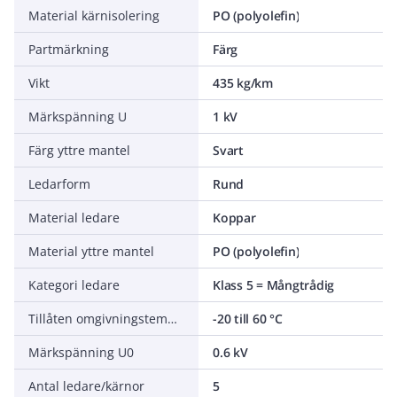
Material kärnisolering
PO (polyolefin)
Partmärkning
Färg
Vikt
435 kg/km
Märkspänning U
1 kV
Färg yttre mantel
Svart
Ledarform
Rund
Material ledare
Koppar
Material yttre mantel
PO (polyolefin)
Kategori ledare
Klass 5 = Mångtrådig
Tillåten omgivningstemperatur under montering/hantering
-20 till 60 °C
Märkspänning U0
0.6 kV
Antal ledare/kärnor
5