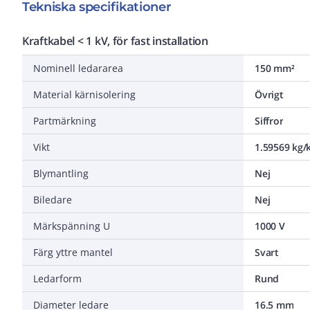
Tekniska specifikationer
Kraftkabel < 1 kV, för fast installation
Nominell ledararea
150 mm²
Material kärnisolering
Övrigt
Partmärkning
Siffror
Vikt
1.59569 kg
Blymantling
Nej
Biledare
Nej
Märkspänning U
1000 V
Färg yttre mantel
Svart
Ledarform
Rund
Diameter ledare
16.5 mm