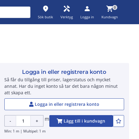
place
handyman
person
shopping_cart
0
Sök butik
Verktyg
Logga in
Kundvagn
Logga in eller registrera konto
Så får du tillgång till priser, lagerstatus och mycket
annat. Har du inget konto så tar det bara någon minut
att skapa ett.
Logga in eller registrera konto
m
-
+
Lägg till i kundvagn
Min: 1 m | Multipel: 1 m