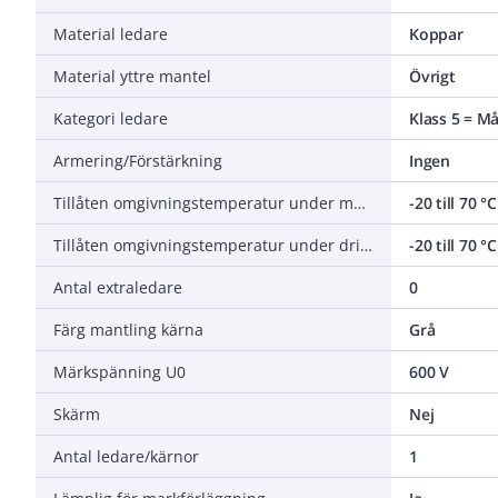
Material ledare
Koppar
Material yttre mantel
Övrigt
Kategori ledare
Klass 5 = M
Armering/Förstärkning
Ingen
Tillåten omgivningstemperatur under montering/hantering
-20 till 70 °C
Tillåten omgivningstemperatur under drift utan vibrationer
-20 till 70 °C
Antal extraledare
0
Färg mantling kärna
Grå
Märkspänning U0
600 V
Skärm
Nej
Antal ledare/kärnor
1