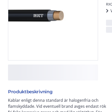
RXQ
Produktbeskrivning
Kablar enligt denna standard är halogenfria och
öppen fast förläggning, inom- och utomhus, i rör
flamskyddade. Vid eventuell brand avges endast rök