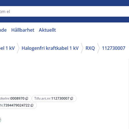
nde
Hållbarhet
Aktuellt
el 1 kV
Halogenfri kraftkabel 1 kV
RXQ
112730007
tikelnr:
0008970
Tillv.art.nr:
112730007
content_copy
content_copy
N:
7394479024722
content_copy