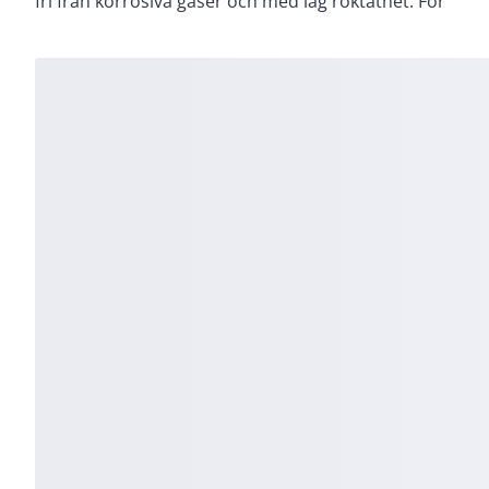
fri från korrosiva gaser och med låg röktäthet. För