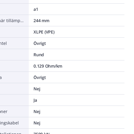
a1
Minsta tillåtna böjradie, stationär tillämpning/permanent installation
244 mm
XLPE (VPE)
ntel
Övrigt
Rund
0.129 Ohm/km
a
Övrigt
Nej
Ja
oner
Nej
ningskabel
Nej