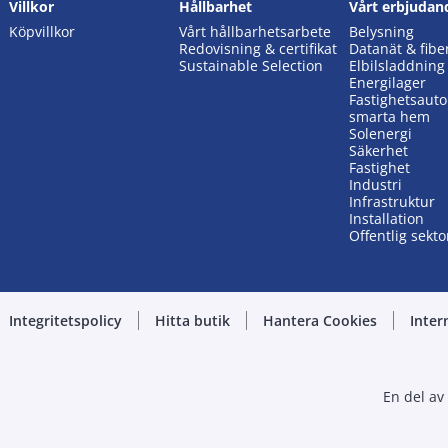
Villkor
Hållbarhet
Vårt erbjudan
Köpvillkor
Vårt hållbarhetsarbete
Belysning
Redovisning & certifikat
Datanät & fibe
Sustainable Selection
Elbilsladdning
Energilager
Fastighetsaut
smarta hem
Solenergi
Säkerhet
Fastighet
Industri
Infrastruktur
Installation
Offentlig sekto
Integritetspolicy
Hitta butik
Hantera Cookies
Inter
En del av