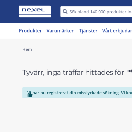
Produkter
Varumärken
Tjänster
Vårt erbjuda
Hem
Tyvärr, inga träffar hittades för
"
Vi har nu registrerat din misslyckade sökning. Vi k
