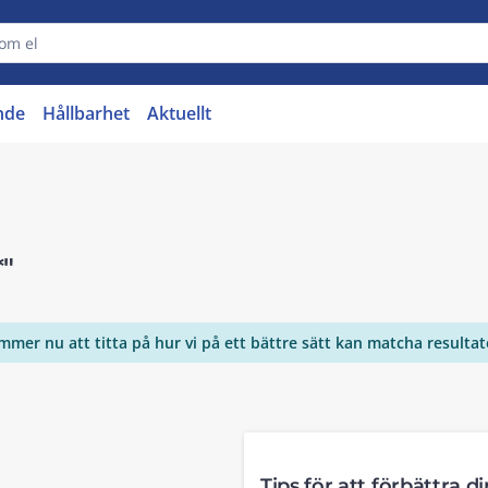
nde
Hållbarhet
Aktuellt
*"
ommer nu att titta på hur vi på ett bättre sätt kan matcha resulta
Tips för att förbättra d