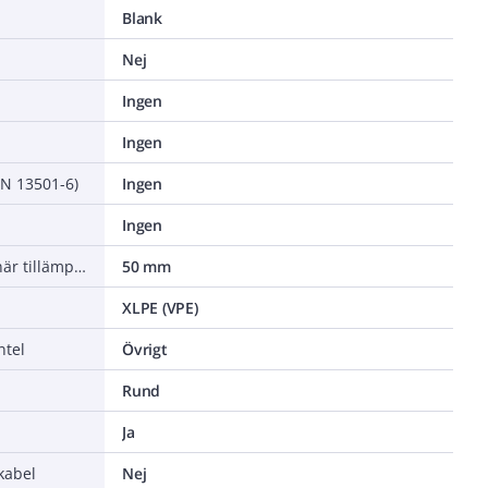
Blank
Nej
Ingen
Ingen
EN 13501-6)
Ingen
Ingen
Minsta tillåtna böjradie, stationär tillämpning/permanent installation
50 mm
XLPE (VPE)
ntel
Övrigt
Rund
Ja
kabel
Nej