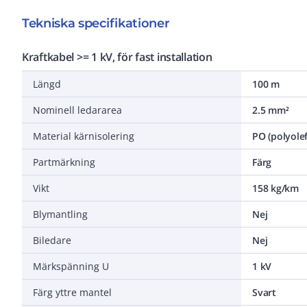
Tekniska specifikationer
Kraftkabel >= 1 kV, för fast installation
Längd
100 m
Nominell ledararea
2.5 mm²
Material kärnisolering
PO (polyolef
Partmärkning
Färg
Vikt
158 kg/km
Blymantling
Nej
Biledare
Nej
Märkspänning U
1 kV
Färg yttre mantel
Svart