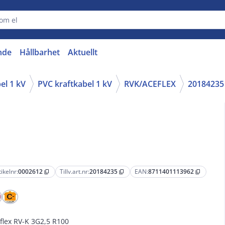
nde
Hållbarhet
Aktuellt
el 1 kV
PVC kraftkabel 1 kV
RVK/ACEFLEX
20184235
tikelnr:
0002612
Tillv.art.nr:
20184235
EAN:
8711401113962
content_copy
content_copy
content_copy
flex RV-K 3G2,5 R100