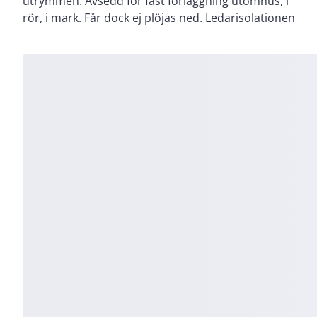
utrymmen. Avsedd för fast förläggning utomhus, i
rör, i mark. Får dock ej plöjas ned. Ledarisolationen