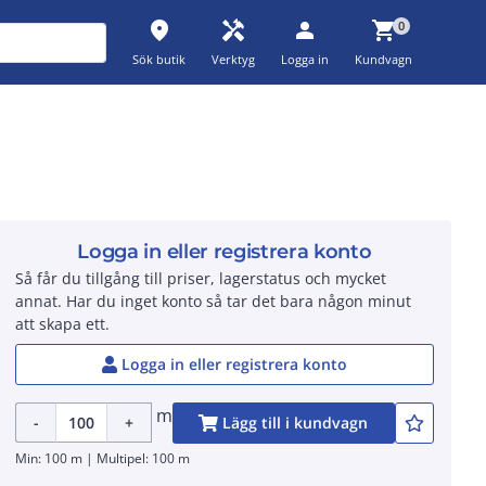
place
handyman
person
shopping_cart
0
Sök butik
Verktyg
Logga in
Kundvagn
Logga in eller registrera konto
Så får du tillgång till priser, lagerstatus och mycket
annat. Har du inget konto så tar det bara någon minut
att skapa ett.
Logga in eller registrera konto
m
-
+
Lägg till i kundvagn
Min: 100 m | Multipel: 100 m