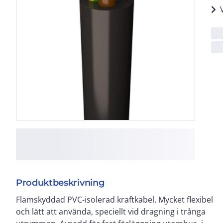
Produktbeskrivning
Flamskyddad PVC-isolerad kraftkabel. Mycket flexibel
skall skyddas mot direkt UV-ljus som kan uppkomma
och lätt att använda, speciellt vid dragning i trånga
exempelvis i belysningsarmaturer och ljusskyltar. Ej