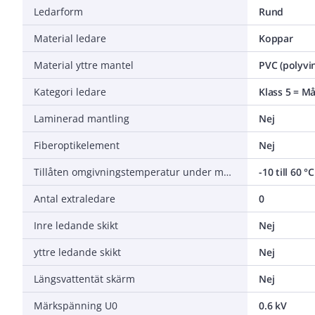
Ledarform
Rund
Material ledare
Koppar
Material yttre mantel
PVC (polyvin
Kategori ledare
Klass 5 = M
Laminerad mantling
Nej
Fiberoptikelement
Nej
Tillåten omgivningstemperatur under montering/hantering
-10 till 60 °C
Antal extraledare
0
Inre ledande skikt
Nej
yttre ledande skikt
Nej
Längsvattentät skärm
Nej
Märkspänning U0
0.6 kV