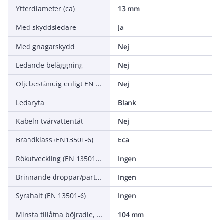
Ytterdiameter (ca)
13 mm
Med skyddsledare
Ja
Med gnagarskydd
Nej
Ledande beläggning
Nej
Oljebeständig enligt EN IEC 60811-404
Nej
Ledaryta
Blank
Kabeln tvärvattentät
Nej
Brandklass (EN13501-6)
Eca
Rökutveckling (EN 13501-6)
Ingen
Brinnande droppar/partiklar (EN 13501-6)
Ingen
Syrahalt (EN 13501-6)
Ingen
Minsta tillåtna böjradie, stationär tillämpning/permanent installation
104 mm