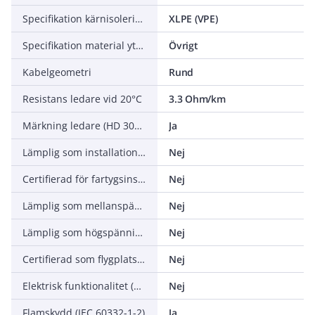
Specifikation kärnisolering
XLPE (VPE)
Specifikation material yttre mantel
Övrigt
Kabelgeometri
Rund
Resistans ledare vid 20°C
3.3 Ohm/km
Märkning ledare (HD 308 S2)
Ja
Lämplig som installationskabel
Nej
Certifierad för fartygsinstallationer
Nej
Lämplig som mellanspänningskabel
Nej
Lämplig som högspänningskabel
Nej
Certifierad som flygplatsbelysningskabel
Nej
Elektrisk funktionalitet (Circuit integrity) vid brand (EN 50200 Annex E)
Nej
Flamskydd (IEC 60332-1-2)
Ja