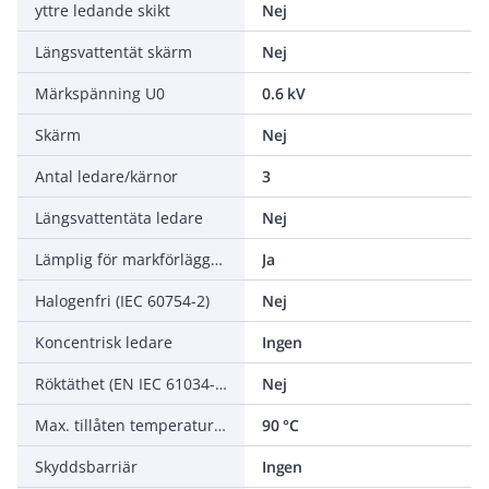
yttre ledande skikt
Nej
Längsvattentät skärm
Nej
Märkspänning U0
0.6 kV
Skärm
Nej
Antal ledare/kärnor
3
Längsvattentäta ledare
Nej
Lämplig för markförläggning
Ja
Halogenfri (IEC 60754-2)
Nej
Koncentrisk ledare
Ingen
Röktäthet (EN IEC 61034-2)
Nej
Max. tillåten temperatur ledare
90 °C
Skyddsbarriär
Ingen