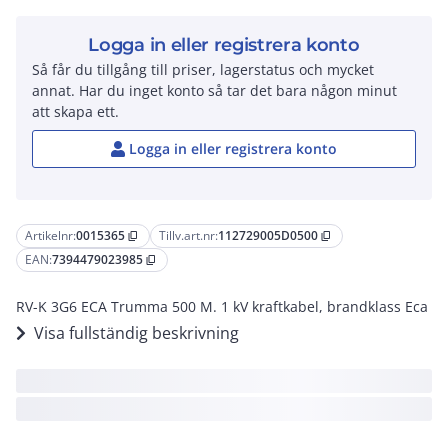
Logga in eller registrera konto
Så får du tillgång till priser, lagerstatus och mycket
annat. Har du inget konto så tar det bara någon minut
att skapa ett.
Logga in eller registrera konto
Artikelnr:
0015365
Tillv.art.nr:
112729005D0500
content_copy
content_copy
EAN:
7394479023985
content_copy
RV-K 3G6 ECA Trumma 500 M. 1 kV kraftkabel, brandklass Eca
Visa fullständig beskrivning