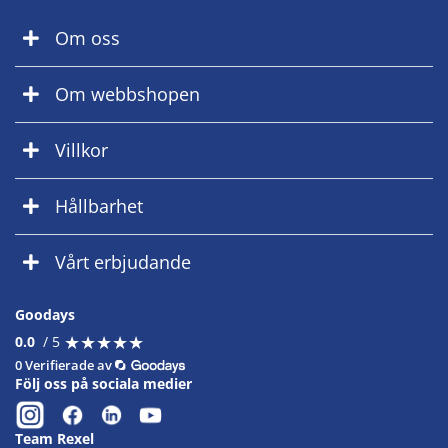
Om oss
Om webbshopen
Villkor
Hållbarhet
Vårt erbjudande
Goodays
★
★
★
★
★
★
★
★
★
★
0.0
/ 5
0 Verifierade av
Följ oss på sociala medier
Team Rexel