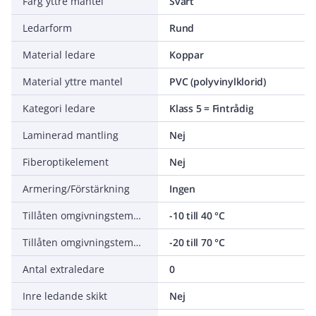
Färg yttre mantel
Svart
Ledarform
Rund
Material ledare
Koppar
Material yttre mantel
PVC (polyvinylklorid)
Kategori ledare
Klass 5 = Fintrådig
Laminerad mantling
Nej
Fiberoptikelement
Nej
Armering/Förstärkning
Ingen
Tillåten omgivningstemperatur under montering/hantering
-10 till 40 °C
Tillåten omgivningstemperatur under drift utan vibrationer
-20 till 70 °C
Antal extraledare
0
Inre ledande skikt
Nej