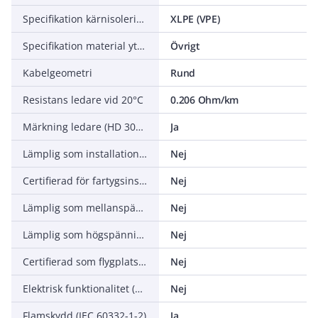
Specifikation kärnisolering
XLPE (VPE)
Specifikation material yttre mantel
Övrigt
Kabelgeometri
Rund
Resistans ledare vid 20°C
0.206 Ohm/km
Märkning ledare (HD 308 S2)
Ja
Lämplig som installationskabel
Nej
Certifierad för fartygsinstallationer
Nej
Lämplig som mellanspänningskabel
Nej
Lämplig som högspänningskabel
Nej
Certifierad som flygplatsbelysningskabel
Nej
Elektrisk funktionalitet (Circuit integrity) vid brand (EN 50200 Annex E)
Nej
Flamskydd (IEC 60332-1-2)
Ja