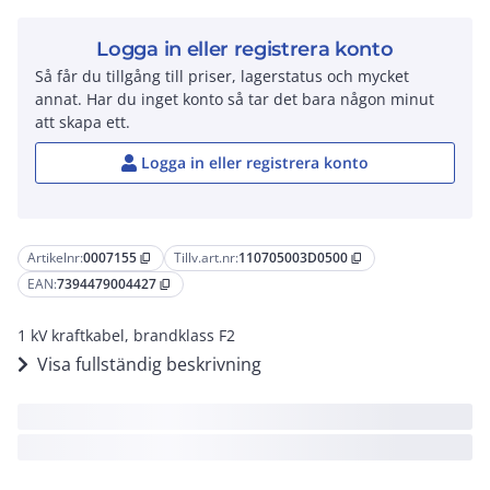
Logga in eller registrera konto
Så får du tillgång till priser, lagerstatus och mycket
annat. Har du inget konto så tar det bara någon minut
att skapa ett.
Logga in eller registrera konto
Artikelnr:
0007155
Tillv.art.nr:
110705003D0500
content_copy
content_copy
EAN:
7394479004427
content_copy
1 kV kraftkabel, brandklass F2
Visa fullständig beskrivning