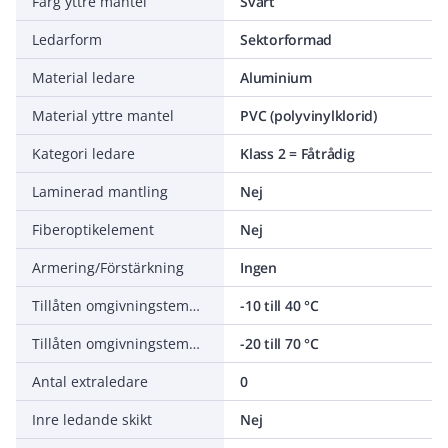
Färg yttre mantel
Svart
Ledarform
Sektorformad
Material ledare
Aluminium
Material yttre mantel
PVC (polyvinylklorid)
Kategori ledare
Klass 2 = Fåtrådig
Laminerad mantling
Nej
Fiberoptikelement
Nej
Armering/Förstärkning
Ingen
Tillåten omgivningstemperatur under montering/hantering
-10 till 40 °C
Tillåten omgivningstemperatur under drift utan vibrationer
-20 till 70 °C
Antal extraledare
0
Inre ledande skikt
Nej