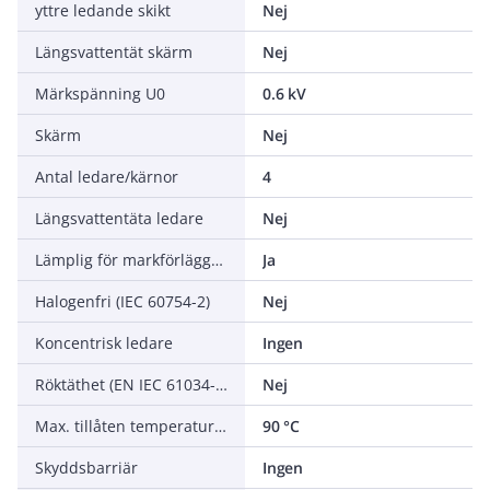
yttre ledande skikt
Nej
Längsvattentät skärm
Nej
Märkspänning U0
0.6 kV
Skärm
Nej
Antal ledare/kärnor
4
Längsvattentäta ledare
Nej
Lämplig för markförläggning
Ja
Halogenfri (IEC 60754-2)
Nej
Koncentrisk ledare
Ingen
Röktäthet (EN IEC 61034-2)
Nej
Max. tillåten temperatur ledare
90 °C
Skyddsbarriär
Ingen