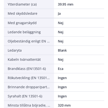
Ytterdiameter (ca)
39.95 mm
Med skyddsledare
Ja
Med gnagarskydd
Nej
Ledande beläggning
Nej
Oljebeständig enligt EN IEC 60811-404
Nej
Ledaryta
Blank
Kabeln tvärvattentät
Nej
Brandklass (EN13501-6)
Eca
Rökutveckling (EN 13501-6)
Ingen
Brinnande droppar/partiklar (EN 13501-6)
Ingen
Syrahalt (EN 13501-6)
Ingen
Minsta tillåtna böjradie, stationär tillämpning/permanent installation
320 mm