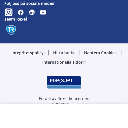
Följ oss på sociala medier
Team Rexel
Integritetspolicy
Hitta butik
Hantera Cookies
Internationella sidor
open_in_new
En del av Rexel-koncernen
© 2026 Rexel
Välj kvantitet
m
-
+