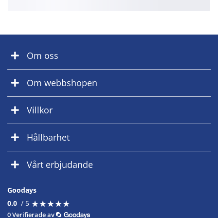
Om oss
Om webbshopen
Villkor
Hållbarhet
Vårt erbjudande
Goodays
★
★
★
★
★
★
★
★
★
★
0.0
/ 5
0 Verifierade av