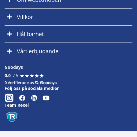
Villkor
Hållbarhet
Vårt erbjudande
Goodays
★
★
★
★
★
★
★
★
★
★
0.0
/ 5
0 Verifierade av
Följ oss på sociala medier
Team Rexel