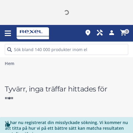
place
handyman
person
shopping_cart
0
Hem
Tyvärr, inga träffar hittades för
"*"
Vi har nu registrerat din misslyckade sökning. Vi kommer nu

att titta på hur vi på ett bättre sätt kan matcha resultaten