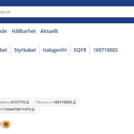
nde
Hållbarhet
Aktuellt
abel
Styrkabel
Halogenfri
EQFR
169710003
tikelnr:
0157770
Tillv.art.nr:
169710003
content_copy
content_copy
N:
7394479011975
content_copy