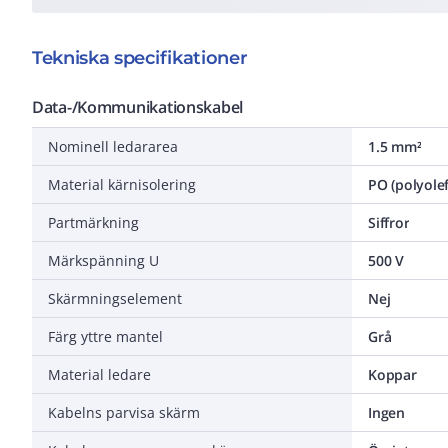
Tekniska specifikationer
Data-/Kommunikationskabel
Nominell ledararea
1.5 mm²
Material kärnisolering
PO (polyolef
Partmärkning
Siffror
Märkspänning U
500 V
Skärmningselement
Nej
Färg yttre mantel
Grå
Material ledare
Koppar
Kabelns parvisa skärm
Ingen