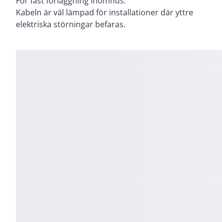
För fast förläggning inomhus.
Kabeln är väl lämpad för installationer där yttre
elektriska störningar befaras.