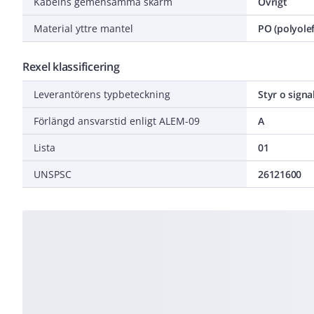
Kabelns gemensamma skärm
Övrigt
Material yttre mantel
PO (polyolef
Rexel klassificering
Leverantörens typbeteckning
Styr o signa
Förlängd ansvarstid enligt ALEM-09
A
Lista
01
UNSPSC
26121600