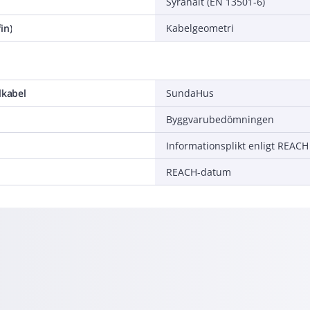
Syrahalt (EN 13501-6)
in)
Kabelgeometri
lkabel
SundaHus
Byggvarubedömningen
Informationsplikt enligt REACH
REACH-datum