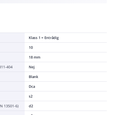
Klass 1 = Entrådig
10
18 mm
0811-404
Nej
Blank
Dca
s2
EN 13501-6)
d2