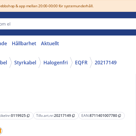
webbshop & app mellan 20:00-00:00 för systemunderhåll.
nde
Hållbarhet
Aktuellt
abel
Styrkabel
Halogenfri
EQFR
20217149
tikelnr:
0119925
Tillv.art.nr:
20217149
EAN:
8711401007780
content_copy
content_copy
content_copy