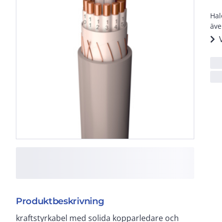
Hal
äve
Produktbeskrivning
kraftstyrkabel med solida kopparledare och
flamskyddad och självslocknande vid brand.