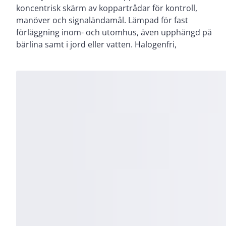
koncentrisk skärm av koppartrådar för kontroll,
Rökutveckling vid händelse av brand är liten,
manöver och signaländamål. Lämpad för fast
genomsynlig (underlättar utrymning) och ej skadlig
förläggning inom- och utomhus, även upphängd på
bärlina samt i jord eller vatten. Halogenfri,