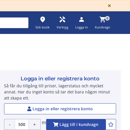
GLOBA
×
place
handyman
person
shopping_cart
0
Sök butik
Verktyg
Logga in
Kundvagn
Logga in eller registrera konto
Så får du tillgång till priser, lagerstatus och mycket
annat. Har du inget konto så tar det bara någon minut
att skapa ett.
Logga in eller registrera konto
m
-
+
Lägg till i kundvagn