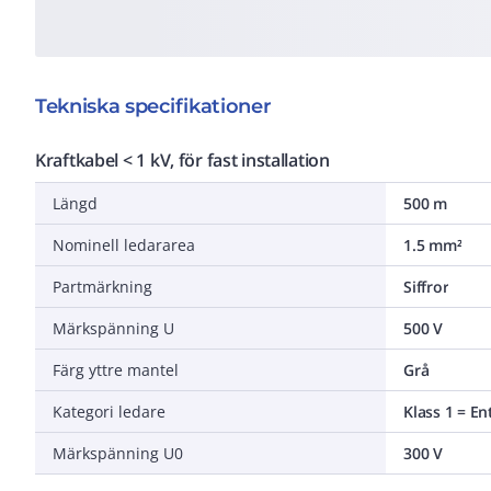
Tekniska specifikationer
Kraftkabel < 1 kV, för fast installation
Längd
500 m
Nominell ledararea
1.5 mm²
Partmärkning
Siffror
Märkspänning U
500 V
Färg yttre mantel
Grå
Kategori ledare
Klass 1 = En
Märkspänning U0
300 V