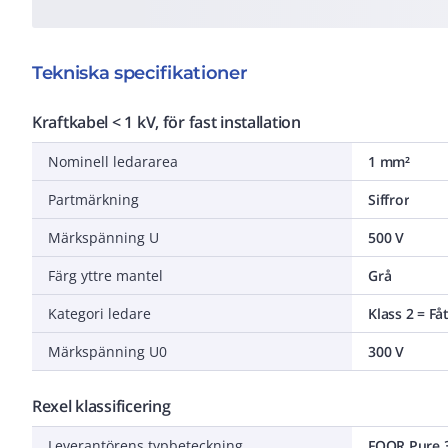
Tekniska specifikationer
Kraftkabel < 1 kV, för fast installation
Nominell ledararea
1 mm²
Partmärkning
Siffror
Märkspänning U
500 V
Färg yttre mantel
Grå
Kategori ledare
Klass 2 = Få
Märkspänning U0
300 V
Rexel klassificering
Leverantörens typbeteckning
FQQR Pure 