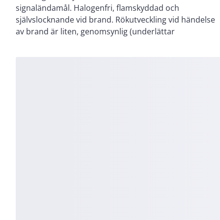
signaländamål. Halogenfri, flamskyddad och
För fast förläggning inom- och utomhus, även
självslocknande vid brand. Rökutveckling vid händelse
av brand är liten, genomsynlig (underlättar