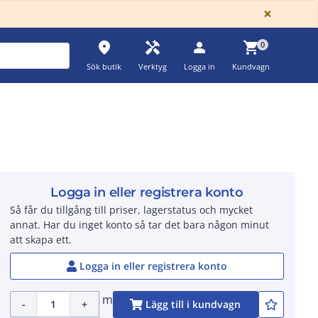
GLOBA
×
place
handyman
person
shopping_cart
0
Sök butik
Verktyg
Logga in
Kundvagn
Logga in eller registrera konto
Så får du tillgång till priser, lagerstatus och mycket
annat. Har du inget konto så tar det bara någon minut
att skapa ett.
Logga in eller registrera konto
m
-
+
Lägg till i kundvagn