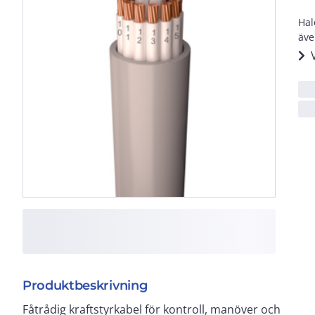
Hal
äve
Produktbeskrivning
Fåtrådig kraftstyrkabel för kontroll, manöver och
utrymning) och ej skadlig för elektronisk utrustning.