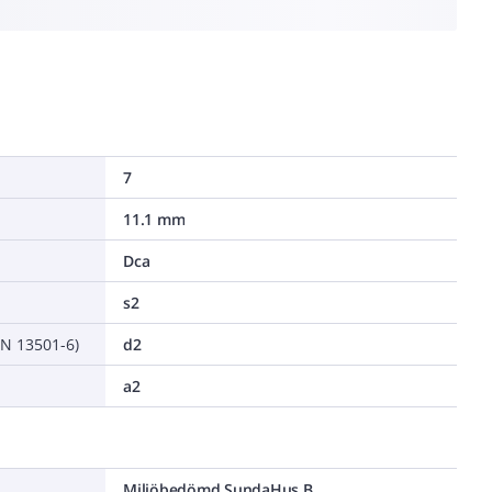
7
11.1 mm
Dca
s2
EN 13501-6)
d2
a2
Miljöbedömd SundaHus B