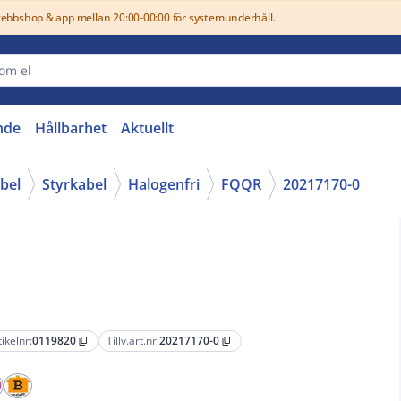
webbshop & app mellan 20:00-00:00 för systemunderhåll.
nde
Hållbarhet
Aktuellt
abel
Styrkabel
Halogenfri
FQQR
20217170-0
tikelnr:
0119820
Tillv.art.nr:
20217170-0
content_copy
content_copy