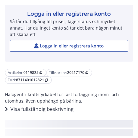
Logga in eller registrera konto
Så får du tillgång till priser, lagerstatus och mycket
annat. Har du inget konto så tar det bara någon minut
att skapa ett.
Logga in eller registrera konto
Artikelnr:
0119825
Tillv.art.nr:
20217170
content_copy
content_copy
EAN:
8711401012821
content_copy
Halogenfri kraftstyrkabel för fast förläggning inom- och
utomhus, även upphängd på bärlina.
Visa fullständig beskrivning