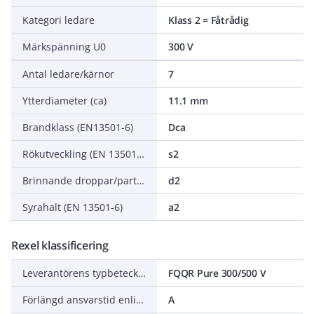
Kategori ledare
Klass 2 = Fåtrådig
Märkspänning U0
300 V
Antal ledare/kärnor
7
Ytterdiameter (ca)
11.1 mm
Brandklass (EN13501-6)
Dca
Rökutveckling (EN 13501-6)
s2
Brinnande droppar/partiklar (EN 13501-6)
d2
Syrahalt (EN 13501-6)
a2
Rexel klassificering
Leverantörens typbeteckning
FQQR Pure 300/500 V
Förlängd ansvarstid enligt ALEM-09
A