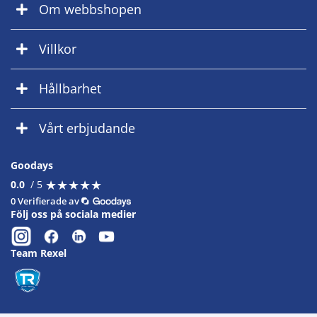
Om webbshopen
Villkor
Hållbarhet
Vårt erbjudande
Goodays
★
★
★
★
★
★
★
★
★
★
0.0
/ 5
0 Verifierade av
Följ oss på sociala medier
Team Rexel