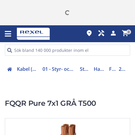
place
handyman
person
shopping_cart
0
Kabel (00-05, 48-49)
01 - Styr- och elektronikkabel
Styrkabel
Halogenfri
FQQR
20217170
FQQR Pure 7x1 GRÅ T500