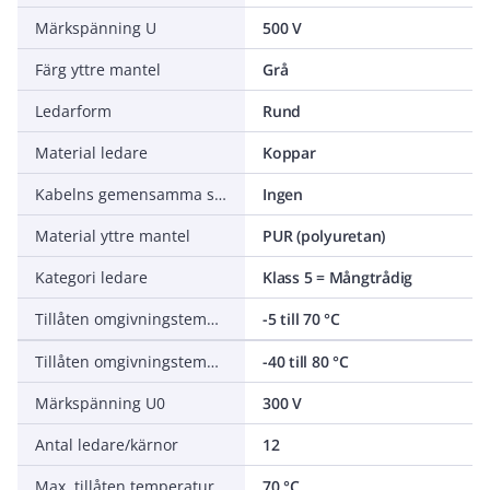
Märkspänning U
500 V
Färg yttre mantel
Grå
Ledarform
Rund
Material ledare
Koppar
Kabelns gemensamma skärm
Ingen
Material yttre mantel
PUR (polyuretan)
Kategori ledare
Klass 5 = Mångtrådig
Tillåten omgivningstemperatur under montering/hantering
-5 till 70 °C
Tillåten omgivningstemperatur under drift utan vibrationer
-40 till 80 °C
Märkspänning U0
300 V
Antal ledare/kärnor
12
Max. tillåten temperatur ledare
70 °C