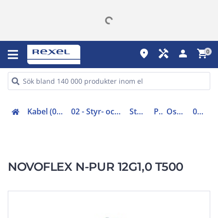
place
handyman
person
shopping_cart
0
Kabel (00-05, 48-49)
02 - Styr- och maskinkabel
Styrkabel
PUR
Oskärmad
0274155
NOVOFLEX N-PUR 12G1,0 T500