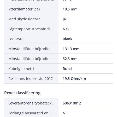
Ytterdiameter (ca)
10.5 mm
Med skyddsledare
Ja
Lågtemperaturbeständig (EN 60811-504+505+506)
Nej
Ledaryta
Blank
Minsta tillåtna böjradie, rörlig tillämpning med fri rörelse
131.3 mm
Minsta tillåtna böjradie, stationär tillämpning/permanent installation
52.5 mm
Kabelgeometri
Rund
Resistans ledare vid 20°C
19.5 Ohm/km
Rexel klassificering
Leverantörens typbeteckning
606010012
Förlängd ansvarstid enligt ALEM-09
N