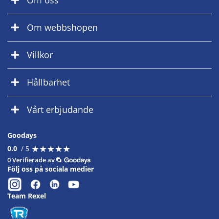
Om oss
Om webbshopen
Villkor
Hållbarhet
Vårt erbjudande
Goodays
★
★
★
★
★
★
★
★
★
★
0.0
/ 5
0 Verifierade av
Följ oss på sociala medier
Team Rexel