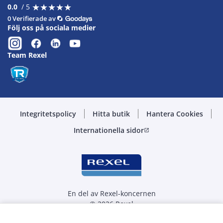
★
★
★
★
★
★
★
★
★
★
0.0
/ 5
0 Verifierade av
Följ oss på sociala medier
Team Rexel
Integritetspolicy
Hitta butik
Hantera Cookies
Internationella sidor
open_in_new
En del av Rexel-koncernen
© 2026 Rexel
Välj kvantitet