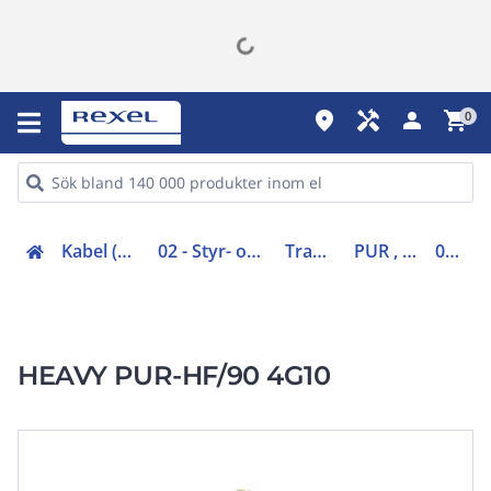
place
handyman
person
shopping_cart
0
Kabel (00-05, 48-49)
02 - Styr- och maskinkabel
Traverskabel
PUR , oskärmad
0261590
HEAVY PUR-HF/90 4G10