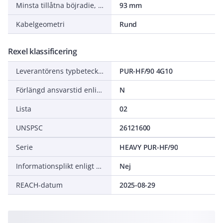
Minsta tillåtna böjradie, stationär tillämpning/permanent installation
93 mm
Kabelgeometri
Rund
Rexel klassificering
Leverantörens typbeteckning
PUR-HF/90 4G10
Förlängd ansvarstid enligt ALEM-09
N
Lista
02
UNSPSC
26121600
Serie
HEAVY PUR-HF/90
Informationsplikt enligt REACH
Nej
REACH-datum
2025-08-29