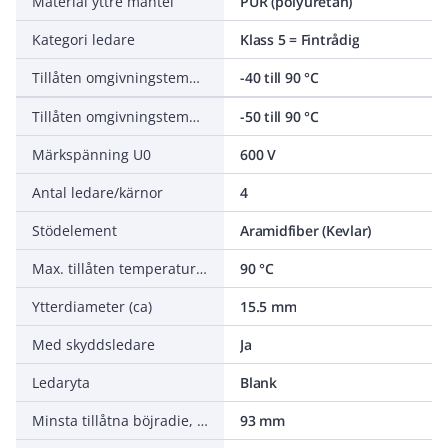
Material yttre mantel
PUR (polyuretan)
Kategori ledare
Klass 5 = Fintrådig
Tillåten omgivningstemperatur under montering/hantering
-40 till 90 °C
Tillåten omgivningstemperatur under drift utan vibrationer
-50 till 90 °C
Märkspänning U0
600 V
Antal ledare/kärnor
4
Stödelement
Aramidfiber (Kevlar)
Max. tillåten temperatur ledare
90 °C
Ytterdiameter (ca)
15.5 mm
Med skyddsledare
Ja
Ledaryta
Blank
Minsta tillåtna böjradie, rörlig tillämpning med fri rörelse
93 mm