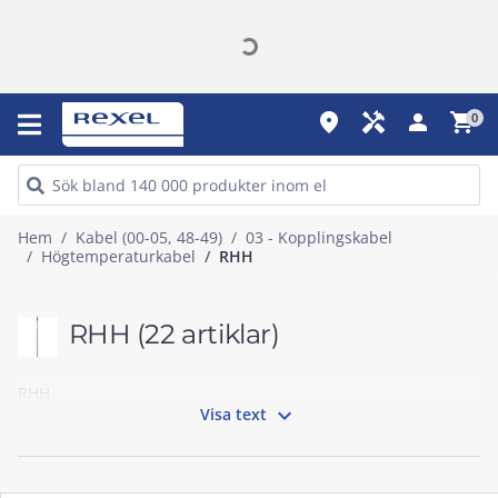
place
handyman
person
shopping_cart
0
Hem
Kabel (00-05, 48-49)
03 - Kopplingskabel
Högtemperaturkabel
RHH
RHH
(22 artiklar)
RHH

Visa text