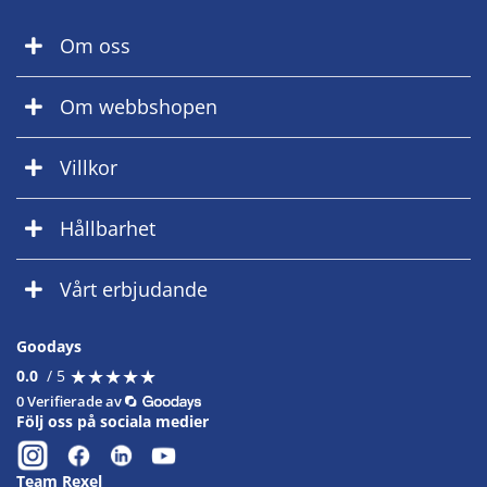
Om oss
Om webbshopen
Villkor
Hållbarhet
Vårt erbjudande
Goodays
★
★
★
★
★
★
★
★
★
★
0.0
/ 5
0 Verifierade av
Följ oss på sociala medier
Team Rexel