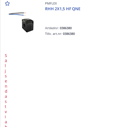
PMFLEX
RHH 2X1,5 HF QNE
Artikelnr:
0386380
Tillv. art.nr:
0386380
S
ä
l
j
s
e
n
d
a
s
t
v
i
a
b