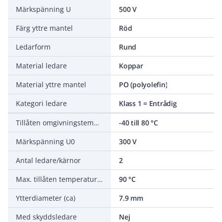
Märkspänning U
500 V
Färg yttre mantel
Röd
Ledarform
Rund
Material ledare
Koppar
Material yttre mantel
PO (polyolefin)
Kategori ledare
Klass 1 = Entrådig
Tillåten omgivningstemperatur under drift utan vibrationer
-40 till 80 °C
Märkspänning U0
300 V
Antal ledare/kärnor
2
Max. tillåten temperatur ledare
90 °C
Ytterdiameter (ca)
7.9 mm
Med skyddsledare
Nej