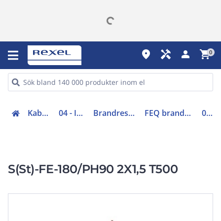
place
handyman
person
shopping_cart
0
Kabel (00-05, 48-49)
04 - Installationskabel
Brandresistent installationskabel
FEQ brandresistent installationskabel
0477095
S(St)-FE-180/PH90 2X1,5 T500