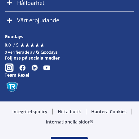
Hållbarhet
Vårt erbjudande
Goodays
★
★
★
★
★
★
★
★
★
★
0.0
/ 5
0 Verifierade av
Följ oss på sociala medier
Team Rexel
Integritetspolicy
Hitta butik
Hantera Cookies
Internationella sidor
open_in_new