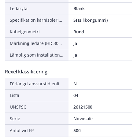
Ledaryta
Blank
Specifikation kärnisolering
SI (silikongummi)
Kabelgeometri
Rund
Märkning ledare (HD 308 S2)
Ja
Lämplig som installationskabel
Ja
Rexel klassificering
Förlängd ansvarstid enligt ALEM-09
N
Lista
04
UNSPSC
26121500
Serie
Novosafe
Antal vid FP
500