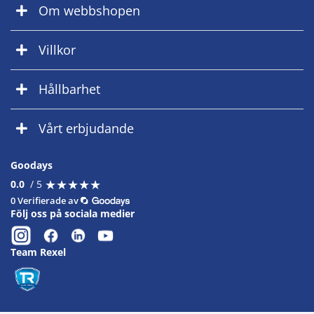
Om webbshopen
Villkor
Hållbarhet
Vårt erbjudande
Goodays
★
★
★
★
★
★
★
★
★
★
0.0
/ 5
0 Verifierade av
Följ oss på sociala medier
Team Rexel