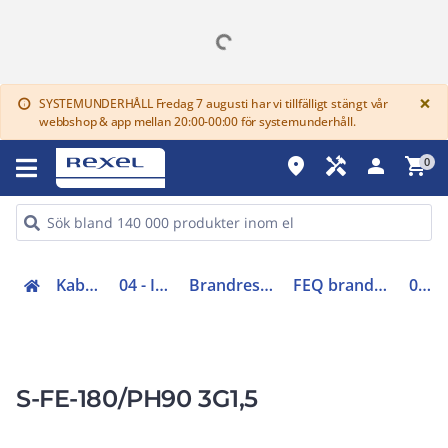
G
×
SYSTEMUNDERHÅLL Fredag 7 augusti har vi tillfälligt stängt vår
info
webbshop & app mellan 20:00-00:00 för systemunderhåll.
place
handyman
person
shopping_cart
0
Kabel (00-05, 48-49)
04 - Installationskabel
Brandresistent installationskabel
FEQ brandresistent installationskabel
0477010
S-FE-180/PH90 3G1,5