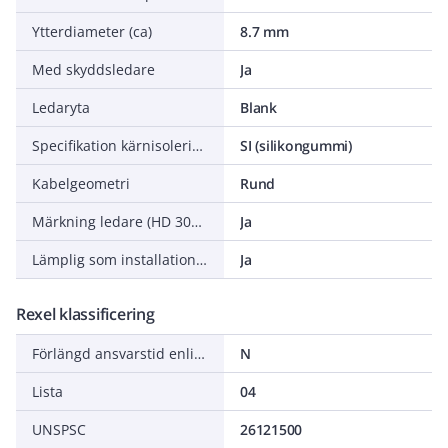
Ytterdiameter (ca)
8.7 mm
Med skyddsledare
Ja
Ledaryta
Blank
Specifikation kärnisolering
SI (silikongummi)
Kabelgeometri
Rund
Märkning ledare (HD 308 S2)
Ja
Lämplig som installationskabel
Ja
Rexel klassificering
Förlängd ansvarstid enligt ALEM-09
N
Lista
04
UNSPSC
26121500