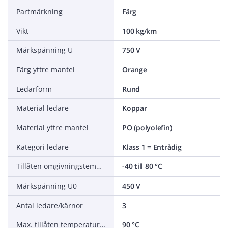
Partmärkning
Färg
Vikt
100 kg/km
Märkspänning U
750 V
Färg yttre mantel
Orange
Ledarform
Rund
Material ledare
Koppar
Material yttre mantel
PO (polyolefin)
Kategori ledare
Klass 1 = Entrådig
Tillåten omgivningstemperatur under drift utan vibrationer
-40 till 80 °C
Märkspänning U0
450 V
Antal ledare/kärnor
3
Max. tillåten temperatur ledare
90 °C