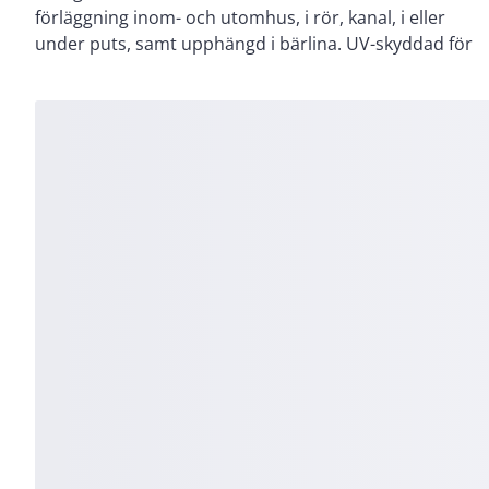
förläggning inom- och utomhus, i rör, kanal, i eller
mot direkt UV-ljus i belysningsarmaturer och
under puts, samt upphängd i bärlina. UV-skyddad för