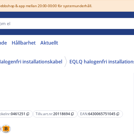
webbshop & app mellan 20:00-00:00 för systemunderhåll.
nde
Hållbarhet
Aktuellt
alogenfri installationskabel
EQLQ halogenfri installatio
tikelnr:
0461251
Tillv.art.nr:
20118694
EAN:
6430065751045
content_copy
content_copy
content_copy