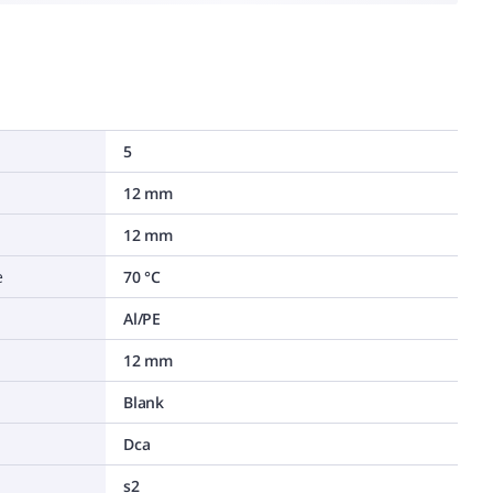
5
12 mm
12 mm
e
70 °C
Al/PE
12 mm
Blank
Dca
s2