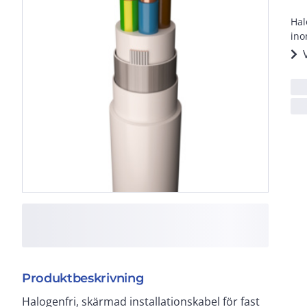
Hal
ino
Produktbeskrivning
Halogenfri, skärmad installationskabel för fast
utomhusbruk i Norden. Ledarisoleringen ska skyddas