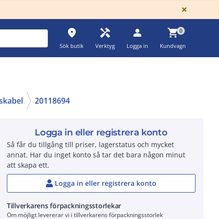
GLOBA
×
place
handyman
person
shopping_cart
0
Sök butik
Verktyg
Logga in
Kundvagn
nskabel
20118694
Logga in eller registrera konto
Så får du tillgång till priser, lagerstatus och mycket
annat. Har du inget konto så tar det bara någon minut
att skapa ett.
Logga in eller registrera konto
Tillverkarens förpackningsstorlekar
Om möjligt levererar vi i tillverkarens förpackningsstorlek