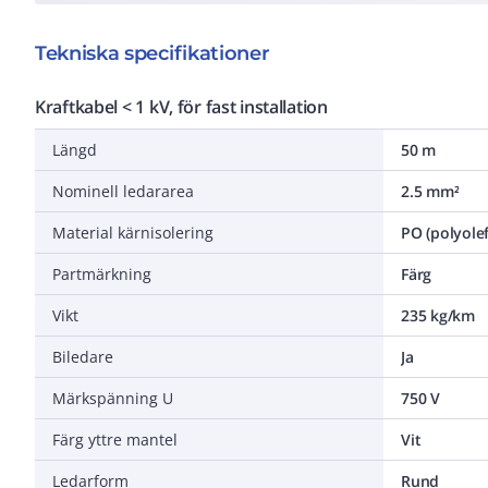
Tekniska specifikationer
Kraftkabel < 1 kV, för fast installation
Längd
50 m
Nominell ledararea
2.5 mm²
Material kärnisolering
PO (polyolef
Partmärkning
Färg
Vikt
235 kg/km
Biledare
Ja
Märkspänning U
750 V
Färg yttre mantel
Vit
Ledarform
Rund