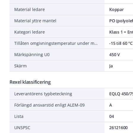
Material ledare
Koppar
Material yttre mantel
PO (polyolef
Kategori ledare
Klass 1 = En
Tillåten omgivningstemperatur under montering/hantering
-15 till 60 °C
Märkspänning U0
450 V
Skärm
Ja
Rexel klassificering
Leverantörens typbeteckning
EQLQ 450/7
Förlängd ansvarstid enligt ALEM-09
A
Lista
04
UNSPSC
26121600