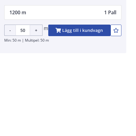
1200 m
1 Pall
m
-
+
Lägg till i kundvagn
Min: 50 m | Multipel: 50 m