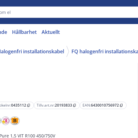
nde
Hållbarhet
Aktuellt
alogenfri installationskabel
FQ halogenfri installationsk
tikelnr:
0435112
Tillv.art.nr:
20193833
EAN:
6430010756972
content_copy
content_copy
content_copy
Pure 1,5 VIT R100 450/750V