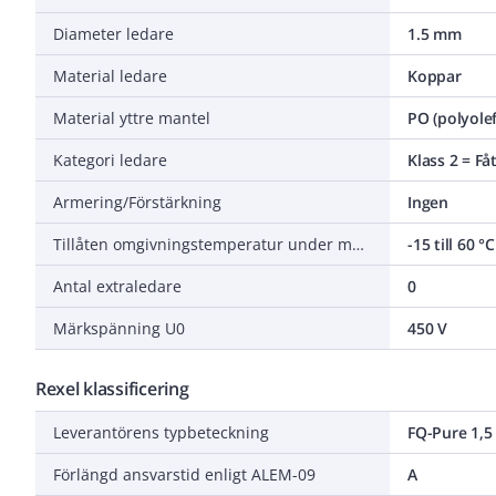
Diameter ledare
1.5 mm
Material ledare
Koppar
Material yttre mantel
PO (polyolef
Kategori ledare
Klass 2 = Få
Armering/Förstärkning
Ingen
Tillåten omgivningstemperatur under montering/hantering
-15 till 60 °C
Antal extraledare
0
Märkspänning U0
450 V
Rexel klassificering
Leverantörens typbeteckning
FQ-Pure 1,5
Förlängd ansvarstid enligt ALEM-09
A