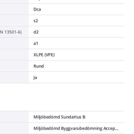
Dca
s2
EN 13501-6)
d2
a1
XLPE (VPE)
Rund
Ja
Miljöbedömd SundaHus B
Miljöbedömd Byggvarubedömning Accepteras