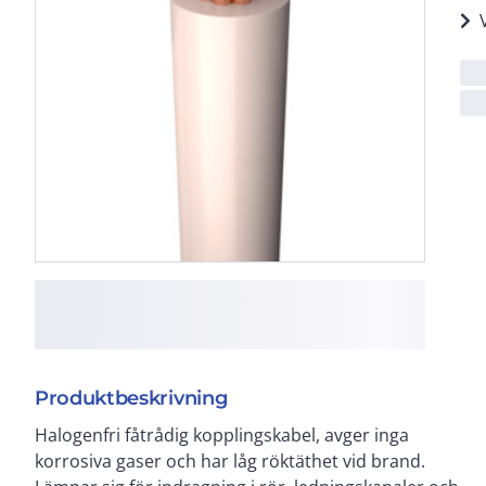
Produktbeskrivning
Halogenfri fåtrådig kopplingskabel, avger inga
som kopplingskabel i apparatskåp. Finns även i
korrosiva gaser och har låg röktäthet vid brand.
tvinnat utförande. Ledarisoleringen skall skyddas mot