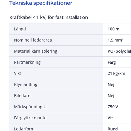
Tekniska specifikationer
Kraftkabel < 1 kV, för fast installation
Längd
100 m
Nominell ledararea
1.5 mm²
Material kärnisolering
PO (polyolef
Partmärkning
Färg
Vikt
21 kg/km
Blymantling
Nej
Biledare
Nej
Märkspänning U
750 V
Färg yttre mantel
Vit
Ledarform
Rund