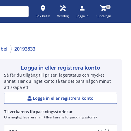
place
handyman
person
shopping_cart
0
Sök butik
Verktyg
Logga in
Kundvagn
abel
20193833
Logga in eller registrera konto
Så får du tillgång till priser, lagerstatus och mycket
annat. Har du inget konto så tar det bara någon minut
att skapa ett.
Logga in eller registrera konto
Tillverkarens förpackningsstorlekar
Om möjligt levererar vi i tillverkarens förpackningsstorlek