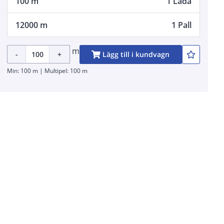
100 m
1 Låda
12000 m
1 Pall
m
-
+
Lägg till i kundvagn
Min: 100 m | Multipel: 100 m