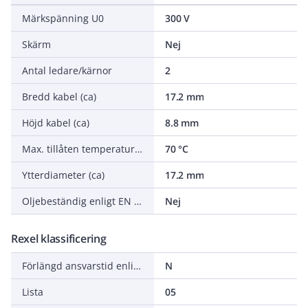
Märkspänning U0
300 V
Skärm
Nej
Antal ledare/kärnor
2
Bredd kabel (ca)
17.2 mm
Höjd kabel (ca)
8.8 mm
Max. tillåten temperatur ledare
70 °C
Ytterdiameter (ca)
17.2 mm
Oljebeständig enligt EN IEC 60811-404
Nej
Rexel klassificering
Förlängd ansvarstid enligt ALEM-09
N
Lista
05