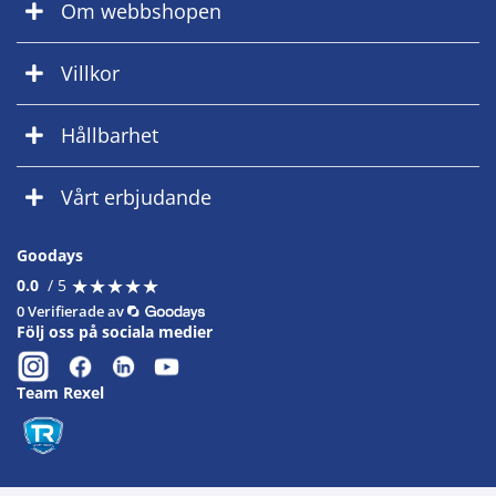
Om webbshopen
Villkor
Hållbarhet
Vårt erbjudande
Goodays
★
★
★
★
★
★
★
★
★
★
0.0
/ 5
0 Verifierade av
Följ oss på sociala medier
Team Rexel