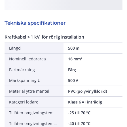
Tekniska specifikationer
Kraftkabel < 1 kV, för rörlig installation
Längd
500 m
Nominell ledararea
16 mm²
Partmärkning
Färg
Märkspänning U
500 V
Material yttre mantel
PVC (polyvinylklorid)
Kategori ledare
Klass 6 = Fintrådig
Tillåten omgivningstemperatur under montering/hantering
-25 till 70 °C
Tillåten omgivningstemperatur under drift utan vibrationer
-40 till 70 °C