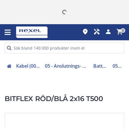
place
handyman
person
shopping_cart
0
Kabel (00-05, 48-49)
05 - Anslutnings- och gummikabel
Batterikabel
0506545
BITFLEX RÖD/BLÅ 2x16 T500