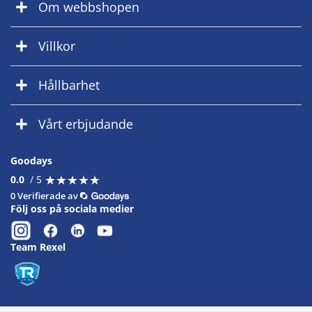
Om webbshopen
Villkor
Hållbarhet
Vårt erbjudande
Goodays
★
★
★
★
★
★
★
★
★
★
0.0
/ 5
0 Verifierade av
Följ oss på sociala medier
Team Rexel