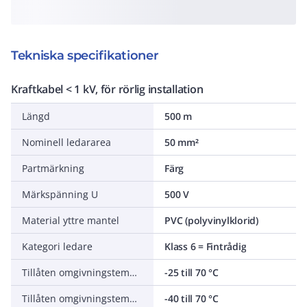
Tekniska specifikationer
Kraftkabel < 1 kV, för rörlig installation
Längd
500 m
Nominell ledararea
50 mm²
Partmärkning
Färg
Märkspänning U
500 V
Material yttre mantel
PVC (polyvinylklorid)
Kategori ledare
Klass 6 = Fintrådig
Tillåten omgivningstemperatur under montering/hantering
-25 till 70 °C
Tillåten omgivningstemperatur under drift utan vibrationer
-40 till 70 °C