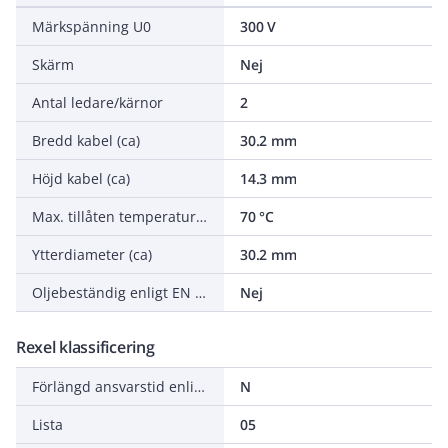
Märkspänning U0
300 V
Skärm
Nej
Antal ledare/kärnor
2
Bredd kabel (ca)
30.2 mm
Höjd kabel (ca)
14.3 mm
Max. tillåten temperatur ledare
70 °C
Ytterdiameter (ca)
30.2 mm
Oljebeständig enligt EN IEC 60811-404
Nej
Rexel klassificering
Förlängd ansvarstid enligt ALEM-09
N
Lista
05