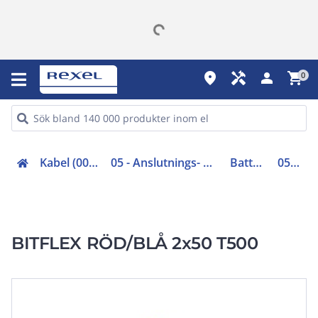
place
handyman
person
shopping_cart
0
Kabel (00-05, 48-49)
05 - Anslutnings- och gummikabel
Batterikabel
0506575
BITFLEX RÖD/BLÅ 2x50 T500