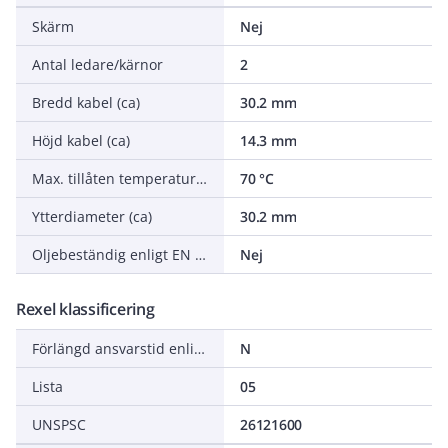
Skärm
Nej
Antal ledare/kärnor
2
Bredd kabel (ca)
30.2 mm
Höjd kabel (ca)
14.3 mm
Max. tillåten temperatur ledare
70 °C
Ytterdiameter (ca)
30.2 mm
Oljebeständig enligt EN IEC 60811-404
Nej
Rexel klassificering
Förlängd ansvarstid enligt ALEM-09
N
Lista
05
UNSPSC
26121600