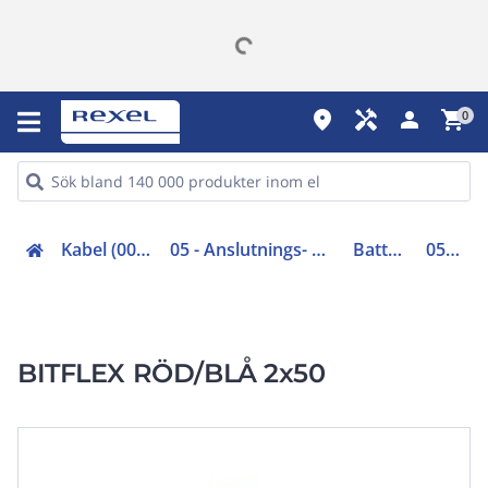
place
handyman
person
shopping_cart
0
Kabel (00-05, 48-49)
05 - Anslutnings- och gummikabel
Batterikabel
0506570
BITFLEX RÖD/BLÅ 2x50