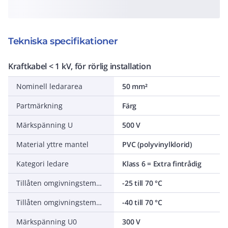
Tekniska specifikationer
Kraftkabel < 1 kV, för rörlig installation
Nominell ledararea
50 mm²
Partmärkning
Färg
Märkspänning U
500 V
Material yttre mantel
PVC (polyvinylklorid)
Kategori ledare
Klass 6 = Extra fintrådig
Tillåten omgivningstemperatur under montering/hantering
-25 till 70 °C
Tillåten omgivningstemperatur under drift utan vibrationer
-40 till 70 °C
Märkspänning U0
300 V