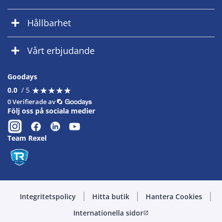
Hållbarhet
Vårt erbjudande
Goodays
★
★
★
★
★
★
★
★
★
★
0.0
/ 5
0 Verifierade av
Följ oss på sociala medier
Team Rexel
Integritetspolicy
Hitta butik
Hantera Cookies
Internationella sidor
open_in_new