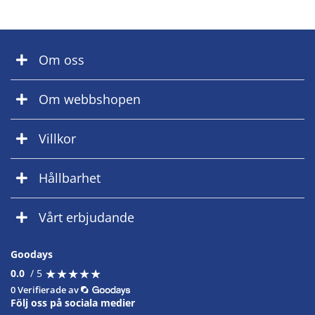
Om oss
Om webbshopen
Villkor
Hållbarhet
Vårt erbjudande
Goodays
★
★
★
★
★
★
★
★
★
★
0.0
/ 5
0 Verifierade av
Följ oss på sociala medier