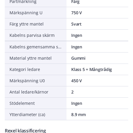
Partmärkning
Färg
Märkspänning U
750 V
Färg yttre mantel
Svart
Kabelns parvisa skärm
Ingen
Kabelns gemensamma skärm
Ingen
Material yttre mantel
Gummi
Kategori ledare
Klass 5 = Mångtrådig
Märkspänning U0
450 V
Antal ledare/kärnor
2
Stödelement
Ingen
Ytterdiameter (ca)
8.9 mm
Rexel klassificering