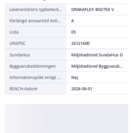
Leverantörens typbeteckning
DRAKAFLEX 450/750 V
Förlängd ansvarstid enligt ALEM-09
A
Lista
05
UNSPSC
26121600
SundaHus
Miljöbedömd SundaHus D
Byggvarubedömningen
Miljöbedömd Byggvarubedömning Undviks
Informationsplikt enligt REACH
Nej
REACH-datum
2024-06-01