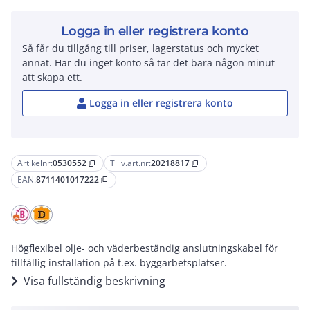
Logga in eller registrera konto
Så får du tillgång till priser, lagerstatus och mycket
annat. Har du inget konto så tar det bara någon minut
att skapa ett.
Logga in eller registrera konto
Artikelnr:
0530552
Tillv.art.nr:
20218817
content_copy
content_copy
EAN:
8711401017222
content_copy
Högflexibel olje- och väderbeständig anslutningskabel för
tillfällig installation på t.ex. byggarbetsplatser.
Visa fullständig beskrivning