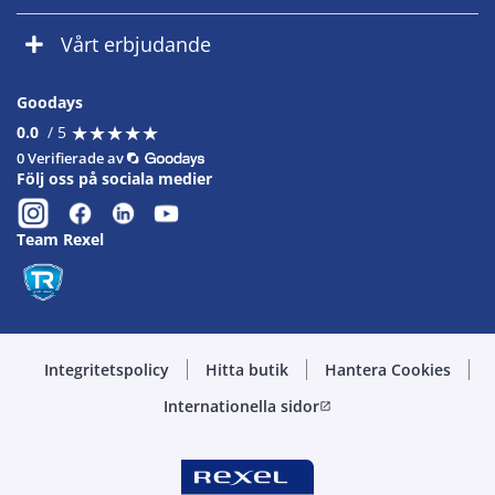
Vårt erbjudande
Goodays
★
★
★
★
★
★
★
★
★
★
0.0
/ 5
0 Verifierade av
Följ oss på sociala medier
Team Rexel
Integritetspolicy
Hitta butik
Hantera Cookies
Internationella sidor
open_in_new