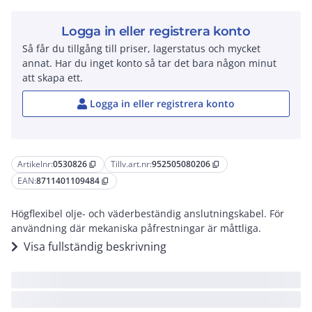
Logga in eller registrera konto
Så får du tillgång till priser, lagerstatus och mycket
annat. Har du inget konto så tar det bara någon minut
att skapa ett.
Logga in eller registrera konto
Artikelnr:
0530826
Tillv.art.nr:
952505080206
content_copy
content_copy
EAN:
8711401109484
content_copy
Högflexibel olje- och väderbeständig anslutningskabel. För
användning där mekaniska påfrestningar är måttliga.
Visa fullständig beskrivning