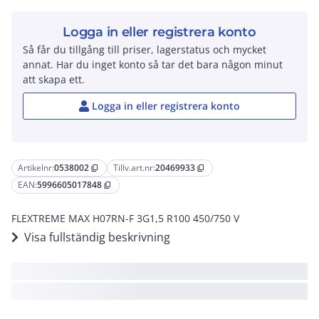
Logga in eller registrera konto
Så får du tillgång till priser, lagerstatus och mycket
annat. Har du inget konto så tar det bara någon minut
att skapa ett.
Logga in eller registrera konto
Artikelnr:
0538002
Tillv.art.nr:
20469933
content_copy
content_copy
EAN:
5996605017848
content_copy
FLEXTREME MAX H07RN-F 3G1,5 R100 450/750 V
Visa fullständig beskrivning