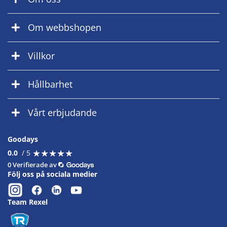
Om webbshopen
Villkor
Hållbarhet
Vårt erbjudande
Goodays
★
★
★
★
★
★
★
★
★
★
0.0
/ 5
0 Verifierade av
Följ oss på sociala medier
Team Rexel