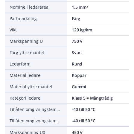
Nominell ledararea
1.5 mm²
Partmärkning
Färg
Vikt
129 kg/km
Märkspänning U
750 V
Färg yttre mantel
Svart
Ledarform
Rund
Material ledare
Koppar
Material yttre mantel
Gummi
Kategori ledare
Klass 5 = Mångtrådig
Tillåten omgivningstemperatur under montering/hantering
-40 till 50 °C
Tillåten omgivningstemperatur under drift utan vibrationer
-40 till 50 °C
Märkspänning U0
450 V