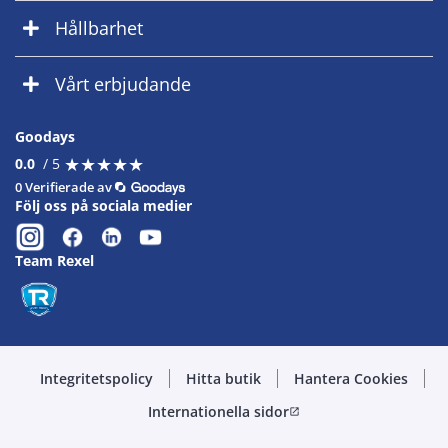
Hållbarhet
Vårt erbjudande
Goodays
★
★
★
★
★
★
★
★
★
★
0.0
/ 5
0 Verifierade av
Följ oss på sociala medier
Team Rexel
Integritetspolicy
Hitta butik
Hantera Cookies
Internationella sidor
open_in_new