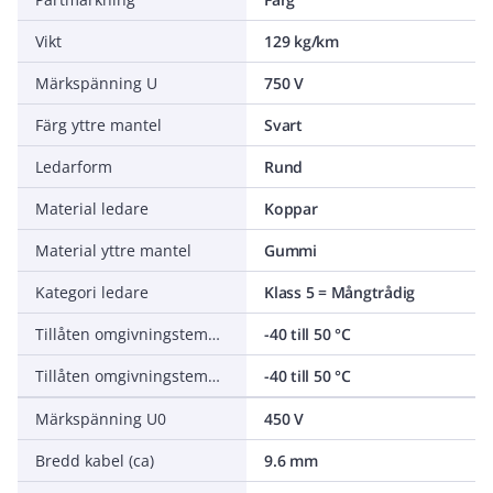
Vikt
129 kg/km
Märkspänning U
750 V
Färg yttre mantel
Svart
Ledarform
Rund
Material ledare
Koppar
Material yttre mantel
Gummi
Kategori ledare
Klass 5 = Mångtrådig
Tillåten omgivningstemperatur under montering/hantering
-40 till 50 °C
Tillåten omgivningstemperatur under drift utan vibrationer
-40 till 50 °C
Märkspänning U0
450 V
Bredd kabel (ca)
9.6 mm