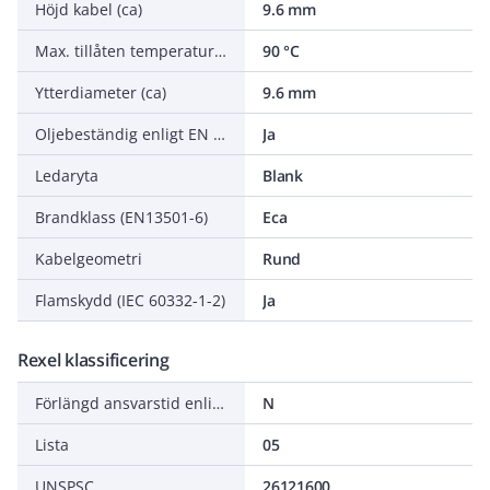
Höjd kabel (ca)
9.6 mm
Max. tillåten temperatur ledare
90 °C
Ytterdiameter (ca)
9.6 mm
Oljebeständig enligt EN IEC 60811-404
Ja
Ledaryta
Blank
Brandklass (EN13501-6)
Eca
Kabelgeometri
Rund
Flamskydd (IEC 60332-1-2)
Ja
Rexel klassificering
Förlängd ansvarstid enligt ALEM-09
N
Lista
05
UNSPSC
26121600