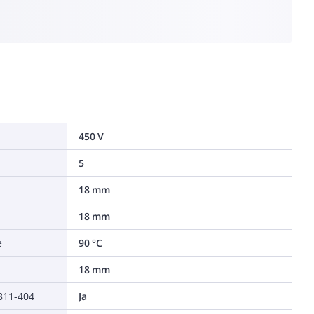
450 V
5
18 mm
18 mm
e
90 °C
18 mm
0811-404
Ja