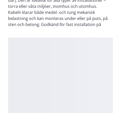
bar). Den är idealisk för alla typer av installationer –
är motståndskraftig mot olja, ozon och UV-strålning.
torra eller våta miljöer, inomhus och utomhus.
Kabeln klarar både medel- och tung mekanisk
belastning och kan monteras under eller på puts, på
sten och betong. Godkänd för fast installation på