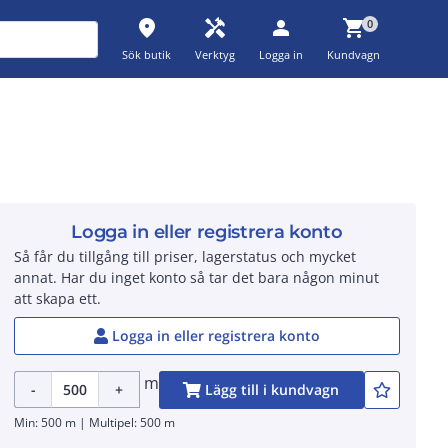
place
handyman
person
shopping_cart
0
Sök butik
Verktyg
Logga in
Kundvagn
Logga in eller registrera konto
Så får du tillgång till priser, lagerstatus och mycket
annat. Har du inget konto så tar det bara någon minut
att skapa ett.
Logga in eller registrera konto
m
-
+
Lägg till i kundvagn
Min: 500 m | Multipel: 500 m