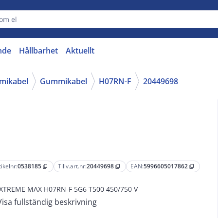
nde
Hållbarhet
Aktuellt
mmikabel
Gummikabel
H07RN-F
20449698
tikelnr:
0538185
Tillv.art.nr:
20449698
EAN:
5996605017862
content_copy
content_copy
content_copy
XTREME MAX H07RN-F 5G6 T500 450/750 V
Visa fullständig beskrivning