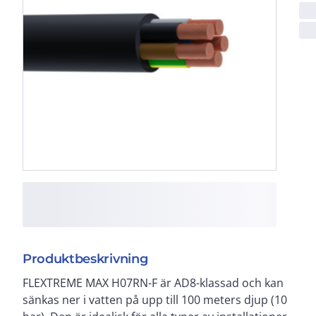
Produktbeskrivning
FLEXTREME MAX H07RN-F är AD8-klassad och kan
kranar, maskinelement m.m. Tillåten spänning upp till
sänkas ner i vatten på upp till 100 meters djup (10
1 kV AC. Även lämplig för kylinstallationer. FLEXTREME